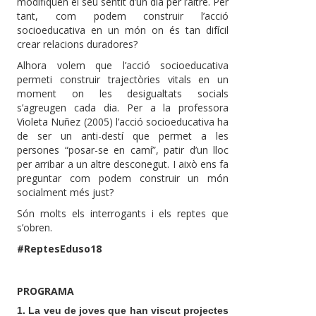
modifiquen el seu sentit d’un dia per l’altre. Per
tant, com podem construir l’acció
socioeducativa en un món on és tan difícil
crear relacions duradores?
Alhora volem que l’acció socioeducativa
permeti construir trajectòries vitals en un
moment on les desigualtats socials
s’agreugen cada dia. Per a la professora
Violeta Nuñez (2005) l’acció socioeducativa ha
de ser un anti-destí que permet a les
persones “posar-se en camí”, patir d’un lloc
per arribar a un altre desconegut. I això ens fa
preguntar com podem construir un món
socialment més just?
Són molts els interrogants i els reptes que
s’obren.
#ReptesEduso18
PROGRAMA
1. La veu de joves que han viscut projectes