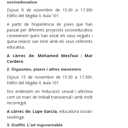
socioeducatius
Dijous 8 de novembre de 15.30 a 17.30h
Edifici del Migdia II. Aula 101
A partir de l’experiència de joves que han
passat per diferents projectes socioeducatius
coneixerem quins han estat els seus neguits i
quina relació van tenir amb els seus referents
educatius.
A càrrec de: Mohamed Mesfoui
i
Mar
Cordero
.
2. Orgasmes, plaers i altres menesters
Dijous 15 de novembre de 15.30 a 17.30h.
Edifici del Migdia II. Aula 101
Ens endinsem en l’educació sexual i afectiva
com un marc de treball transversal i amb molt
recorregut.
A càrrec de: Lupe García
, educadora social i
sexòloga.
3. Graffiti. L’art ingovernable