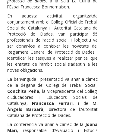
protecció de dades
, a la Sala La Cuina de
l'Espai Francesca Bonnemaison.
En aquesta activitat, organitzatda
conjuntament amb el Col·legi Oficial de Treball
Social de Catalunya i l’Autoritat Catalana de
Protecció de Dades, van participar 55
professionals de l’acció social, i l’objectiu va
ser donar-los a conèixer les novetats del
Reglament General de Protecció de Dades i
identificar les tasques a realitzar per tal que
les entitats de l’àmbit social s’adaptin a les
noves obligacions.
La benvinguda i presentació va anar a càrrec
de la degana del Col·legi de Treball Social,
Conchita Peña
, la vicepresidenta del Col·legi
d’Educadores i Educadors Socials de
Catalunya,
Francesca Ferrari
, i de
M.
Àngels Barbarà
, directora de l’Autoritat
Catalana de Protecció de Dades.
La conferència va anar a càrrec de la
Joana
Marí
, responsable d’Avaluació i Estudis