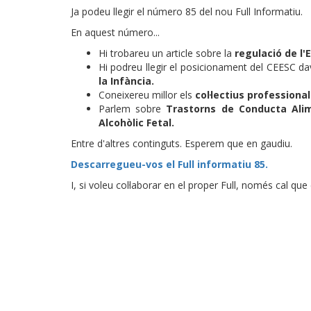
Ja podeu llegir el número 85 del nou Full Informatiu.
En aquest número...
Hi trobareu un article sobre la
regulació de l'
Hi podreu llegir el posicionament del CEESC d
la Infància.
Coneixereu millor els
col·lectius professiona
Parlem sobre
Trastorns de Conducta Alim
Alcohòlic Fetal.
Entre d'altres continguts. Esperem que en gaudiu.
Descarregueu-vos el Full informatiu 85.
I, si voleu col·laborar en el proper Full, només cal que