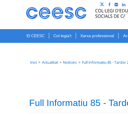
El CEESC
Col·legia't
Xarxa professional
Ac
Inici
Actualitat
Notícies
Full Informatiu 85 - Tardor
Full Informatiu 85 - Tar