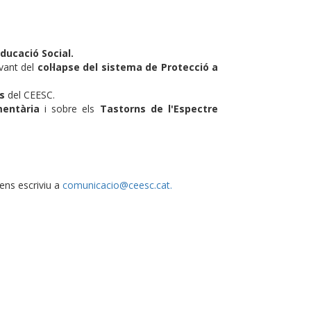
Educació Social.
avant del
col·lapse del sistema de Protecció a
ls
del CEESC.
entària
i sobre els
Tastorns de l'Espectre
 ens escriviu a
comunicacio@ceesc.cat
.