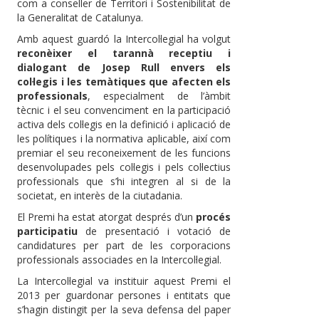
com a conseller de Territori i Sostenibilitat de
la Generalitat de Catalunya.
Amb aquest guardó la Intercol·legial ha volgut
reconèixer el tarannà receptiu i
dialogant de Josep Rull envers els
col·legis i les temàtiques que afecten els
professionals
, especialment de l’àmbit
tècnic i el seu convenciment en la participació
activa dels col·legis en la definició i aplicació de
les polítiques i la normativa aplicable, així com
premiar el seu reconeixement de les funcions
desenvolupades pels col·legis i pels col·lectius
professionals que s’hi integren al si de la
societat, en interès de la ciutadania.
El Premi ha estat atorgat després d’un
procés
participatiu
de presentació i votació de
candidatures per part de les corporacions
professionals associades en la Intercol·legial.
La Intercol·legial va instituir aquest Premi el
2013 per guardonar persones i entitats que
s’hagin distingit per la seva defensa del paper