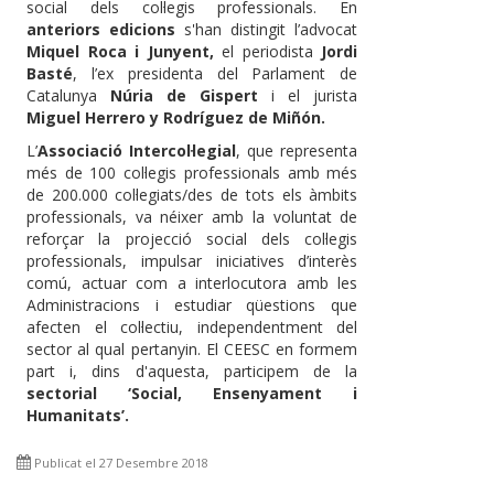
social dels col·legis professionals. En
anteriors edicions
s'han distingit l’advocat
Miquel Roca i Junyent,
el periodista
Jordi
Basté
, l’ex presidenta del Parlament de
Catalunya
Núria de Gispert
i el jurista
Miguel Herrero y Rodríguez de Miñón.
L’
Associació Intercol·legial
, que representa
més de 100 col·legis professionals amb més
de 200.000 col·legiats/des de tots els àmbits
professionals, va néixer amb la voluntat de
reforçar la projecció social dels col·legis
professionals, impulsar iniciatives d’interès
comú, actuar com a interlocutora amb les
Administracions i estudiar qüestions que
afecten el col·lectiu, independentment del
sector al qual pertanyin. El CEESC en formem
part i, dins d'aquesta, participem de la
sectorial ‘Social, Ensenyament i
Humanitats’.
Publicat el 27 Desembre 2018