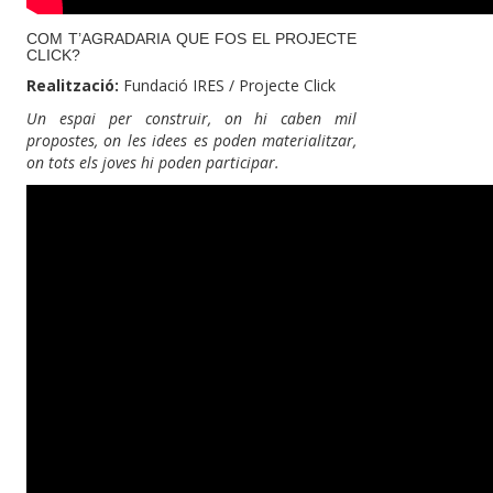
COM T’AGRADARIA QUE FOS EL PROJECTE
CLICK?
Realització:
Fundació IRES / Projecte Click
Un espai per construir, on hi caben mil
propostes, on les idees es poden materialitzar,
on tots els joves hi poden participar.