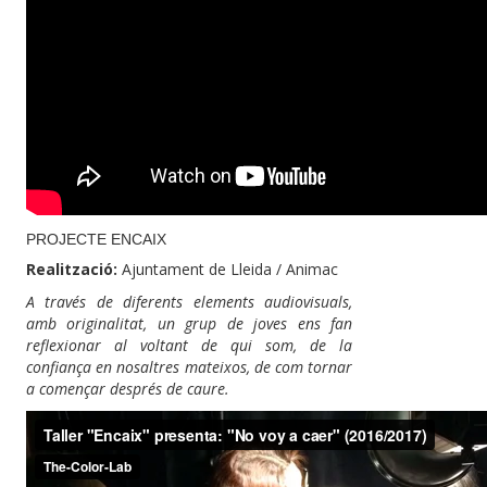
PROJECTE ENCAIX
Realització:
Ajuntament de Lleida / Animac
A través de diferents elements audiovisuals,
amb originalitat, un grup de joves ens fan
reflexionar al voltant de qui som, de la
confiança en nosaltres mateixos, de com tornar
a començar després de caure.