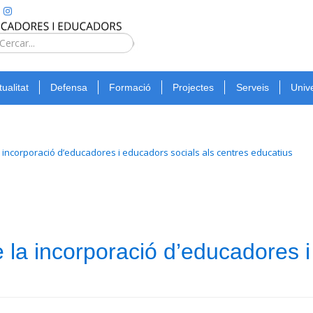
Type 2 or
more
Cerca
characters
for
tualitat
Defensa
Formació
Projectes
Serveis
Unive
results.
 incorporació d’educadores i educadors socials als centres educatius
la incorporació d’educadores i