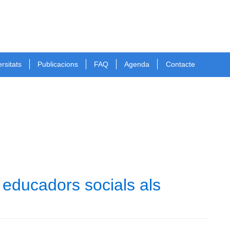
rsitats
Publicacions
FAQ
Agenda
Contacte
 educadors socials als