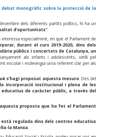
l
debat monogràfic sobre la protecció de la
desembre dels diferents partits polítics, hi ha un
ualtat d’oportunitats”
.
s interessa especialment, en què el Parlament de
orporar, durant el curs 2019-2020, dins dels
dària públics i concertats de Catalunya, un
anyament als infants i adolescents, vetlli pel
t escolar i esdevingui un/a referent clar per als
què s’hagi proposat aquesta mesura
. Des del
la incorporació institucional i plena de les
 educatius de caràcter públic, a través del
 aquesta proposta que ha fet el Parlament
a està regulada
dins dels centres educatius
ella-la Manxa
.
ectiu Educació Social i Escola, podeu posar-vos en