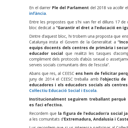
En el darrer
Ple del Parlament
del 2018 va acollir e
infància
.
Entre les propostes que s'hi van fer el dilluns 17 de 
bloc dedicat a
“Garantir el dret a l’educació en ig
Dintre d’aquest bloc, hi trobem una proposta que en
Catalunya insta el Govern de la Generalitat a
“Inc
equips docents dels centres de primària i secun
educador social
que realitzi les tasques d’acomp
compliment dels protocols d’abús sexual o assetjamen
serveis socials comunitaris dins de l’escola”.
Abans que res, al CEESC
ens hem de felicitar per
juny de 2014 el CEESC treballa amb
l’objectiu de 
educadores i els educadors socials als centres
Col·lectiu Educació Social i Escola
.
Institucionalment seguirem treballant perquè
es faci efectiva.
Recordem que
la figura de l’educador/a social j
a les comunitats d
’
Extremadura, Andalusia i Cast
I us recordem que si us interessa participar al Col·l