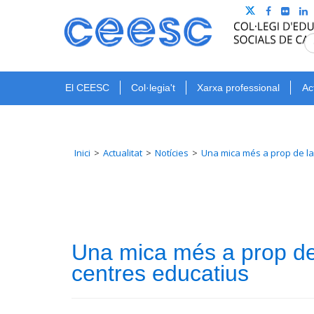
El CEESC
Col·legia't
Xarxa professional
Ac
Inici
Actualitat
Notícies
Una mica més a prop de la
Una mica més a prop de 
centres educatius