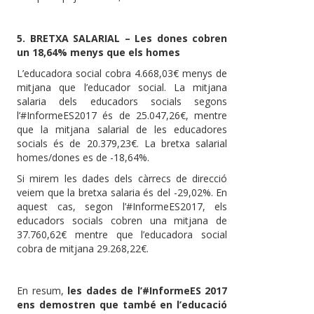
5. BRETXA SALARIAL – Les dones cobren
un 18,64% menys que els homes
L’educadora social cobra 4.668,03€ menys de
mitjana que l’educador social. La mitjana
salaria dels educadors socials segons
l’#InformeES2017 és de 25.047,26€, mentre
que la mitjana salarial de les educadores
socials és de 20.379,23€. La bretxa salarial
homes/dones es de -18,64%.
Si mirem les dades dels càrrecs de direcció
veiem que la bretxa salaria és del -29,02%. En
aquest cas, segon l’#InformeES2017, els
educadors socials cobren una mitjana de
37.760,62€ mentre que l’educadora social
cobra de mitjana 29.268,22€.
En resum,
les dades de l’#InformeES 2017
ens demostren que també en l’educació