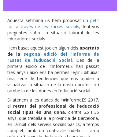
Aquesta setmana us hem proposat un
petit
joc a través de les xarxes socials,
fent-vos
preguntes sobre la situació laboral de les
educadores socials.
Hem basat aquest joc en algun dels
apartats
de la
segona edició del l’Informe de
l’Estat de l’Educació Social
. Des de la
primera edició de l’#InformeES han passat
tres anys i això ens ha permès llegir i dibuixar
una sèrie de tendències que ens ajuden a
visualitzar la situació de la nostra professió i
també la de les dones en l’educació social.
Si atenem a les dades de l’#InformeES 2017,
el
retrat del professional de l’educació
social tipus és una dona,
d’entre 26 i 35
anys, que treballa a la província de Barcelona,
en l’àmbit dels serveis socials bàsics, a temps
complet, amb un contracte indefinit i amb
més de 3 anys de dedicació a la professió.