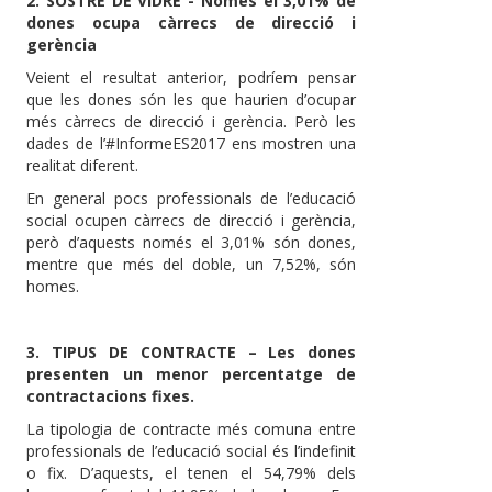
2. SOSTRE DE VIDRE - Només el 3,01% de
dones ocupa càrrecs de direcció i
gerència
Veient el resultat anterior, podríem pensar
que les dones són les que haurien d’ocupar
més càrrecs de direcció i gerència. Però les
dades de l’#InformeES2017 ens mostren una
realitat diferent.
En general pocs professionals de l’educació
social ocupen càrrecs de direcció i gerència,
però d’aquests només el 3,01% són dones,
mentre que més del doble, un 7,52%, són
homes.
3. TIPUS DE CONTRACTE – Les dones
presenten un menor percentatge de
contractacions fixes.
La tipologia de contracte més comuna entre
professionals de l’educació social és l’indefinit
o fix. D’aquests, el tenen el 54,79% dels