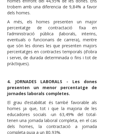
homes enfront del 44,95% de les dones. Ens
trobem amb una diferencia de 9,84% a favor
dels homes.
A més, els homes presenten un major
percentatge de contractació fixa en
l’administració pública (laborals, interins,
eventuals o funcionaris de carrera), mentre
que són les dones les que presenten majors
percentatges en contractes temporals (d’obra
i servei, de durada determinada o fins i tot de
pràctiques).
4. JORNADES LABORALS - Les dones
presenten un menor percentatge de
jornades laborals completes.
El grau d’estabilitat és també favorable als
homes ja que, tot i que la majoria de les
educadores socials -un 63,49% del total-
tenen una jornada laboral completa, en el cas
dels homes, la contractació a jornada
completa puja a un 80,93%.