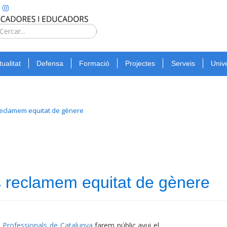
Type 2 or
more
Cerca
characters
for
tualitat
Defensa
Formació
Projectes
Serveis
Unive
results.
reclamem equitat de gènere
s reclamem equitat de gènere
gis Professionals de Catalunya
farem públic avui el