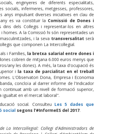
cials, enginyeres de diferents especialitats,
des socials, infermeres, metgesses, professores,
s anys impulsant diverses iniciatives en clau de
 any es va constituir la
Comissió de Dones i
dins dels Col·legis i representar-los en altres
es i homes. A la Comissió hi són representades un
masculinitzades, i la seva
transversalitat
serà
l·legis que componen La Intercol·legial.
ls i Famílies,
la bretxa salarial entre dones i
s dones cobren de mitjana 6.000 euros menys que
os/any les dones). A més, la taxa d'ocupació és
uperior i
la taxa de parcialitat en el treball
s homes. L'Observatori Dona, Empresa i Economia
anda, concloïa al darrer informe de l'Indicador
n continuat amb un nivell de formació superior,
 igualtat en el mercat laboral".
ucació social. Consulteu
Les 5 dades que
ó social
segons l’#InformeES del 2017
.
La Intercol·legial: Col·legi d'Administradors de