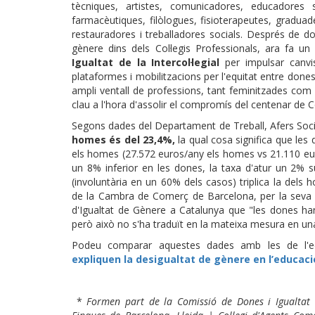
tècniques, artistes, comunicadores, educadores so
farmacèutiques, filòlogues, fisioterapeutes, gradua
restauradores i treballadores socials. Després de do
gènere dins dels Col·legis Professionals, ara fa un
Igualtat de la Intercol·legial
per impulsar canvis 
plataformes i mobilitzacions per l'equitat entre don
ampli ventall de professions, tant feminitzades com 
clau a l'hora d'assolir el compromís del centenar de Co
Segons dades del Departament de Treball, Afers Socia
homes és del 23,4%,
la qual cosa significa que le
els homes (27.572 euros/any els homes vs 21.110 eur
un 8% inferior en les dones, la taxa d'atur un 2% s
(involuntària en un 60% dels casos) triplica la del
de la Cambra de Comerç de Barcelona, per la seva b
d'Igualtat de Gènere a Catalunya que "les dones ha
però això no s'ha traduït en la mateixa mesura en una
Podeu comparar aquestes dades amb les de l'ed
expliquen la desigualtat de gènere en l’educaci
*
Formen part de la Comissió de Dones i Igualtat de 