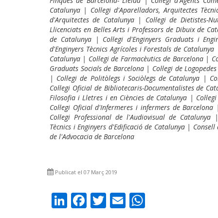
Finques de Barcelona- Lleida | Col·legi d'Agents Com
Catalunya | Col·legi d'Aparelladors, Arquitectes Tècnic
d'Arquitectes de Catalunya | Col·legi de Dietistes-Nu
Llicenciats en Belles Arts i Professors de Dibuix de Ca
de Catalunya | Col·legi d'Enginyers Graduats i Engin
d'Enginyers Tècnics Agrícoles i Forestals de Catalunya 
Catalunya | Col·legi de Farmacèutics de Barcelona | Col
Graduats Socials de Barcelona | Col·legi de Logopedes
| Col·legi de Politòlegs i Sociòlegs de Catalunya | Co
Col·legi Oficial de Bibliotecaris-Documentalistes de Cata
Filosofia i Lletres i en Ciències de Catalunya | Col·le
Col·legi Oficial d'Infermeres i infermers de Barcelona 
Col·legi Professional de l'Audiovisual de Catalunya |
Tècnics i Enginyers d'Edificació de Catalunya | Consell d
de l'Advocacia de Barcelona
Publicat el 07 Març 2019
LinkedIn
Facebook
Twitter
Email
WhatsAp