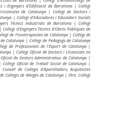
ercials de Barcelona | Col·legi d'Ambientòlegs de
s i Enginyers d'Edificació de Barcelona | Col·legi
tricionistes de Catalunya | Col·legi de Doctors i
talunya | Col·legi d'Educadores i Educadors Socials
yers Tècnics Industrials de Barcelona | Col·legi
| Col·legi d'Enginyers Tècnics d'Obres Públiques de
·legi de Fisioterapeutes de Catalunya | Col·legi de
 de Catalunya | Col·legi de Pedagogs de Catalunya
l·legi de Professionals de l'Esport de Catalunya |
lunya | Col·legi Oficial de Doctors i Llicenciats en
gi Oficial de Gestors Administratius de Catalunya |
| Col·legi Oficial de Treball Social de Catalunya |
 Consell de Col·legis d'Aparelladors, Arquitectes
e Col·legis de Metges de Catalunya | Iltre. Col·legi
p