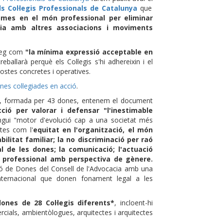
s Col·legis Professionals de Catalunya
que
omes en el món professional per eliminar
nia amb altres associacions i moviments
àleg com
"la mínima expressió acceptable en
reballarà perquè els Col·legis s'hi adhereixin i el
ostes concretes i operatives.
es col·legiades en acció
.
ial, formada per 43 dones, entenem el document
cció per valorar i defensar "l'inestimable
ui "motor d'evolució cap a una societat més
ctes com l'
equitat en l'organització, el món
bilitat familiar; la no discriminació per raó
nal de les dones; la comunicació; l'actuació
s professional amb perspectiva de gènere.
ió de Dones del Consell de l'Advocacia amb una
internacional que donen fonament legal a les
dones de 28 Col·legis diferents*
, incloent-hi
cials, ambientòlogues, arquitectes i arquitectes