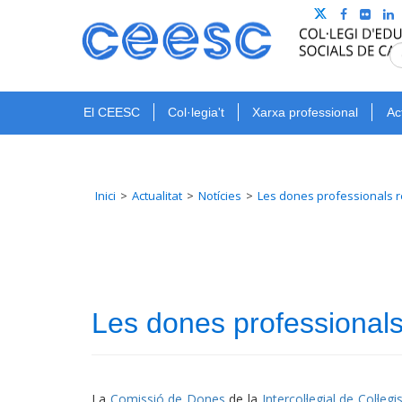
El CEESC
Col·legia't
Xarxa professional
Ac
Inici
Actualitat
Notícies
Les dones professionals 
Les dones professional
La
Comissió de Dones
de la
Intercol·legial de Col·le