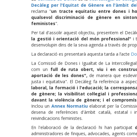
Decàleg per l'Equitat de Gènere en l'àmbit del
reclama "
un tracte equitatiu entre dones i h
qualsevol discriminació de gènere en sinto
feministes
".
Per tal d'assolir aquest objectiu, presentem el Dec
la gestió i orientació del món professional"
i t
desenvolupin dins de la seva agenda a través de prop
La declaració es presentarà aquesta tarda a l’acte
Don
La Comissió de Dones i Igualtat de La Intercol·leg
com un
full de ruta obert, viu i en constru
aportació de les dones",
de manera que esdeving
justa i equitativa". El Decàleg fa referència a aspe
laboral, la formació i l'educació; la corresponsa
de gènere; la visibilitat col·legial i professio
davant la violència de gènere; i el compromí
Inclou un
Annex Normatiu
elaborat per la Comiss
desena de referències d'àmbit català, estatal i 
reivindicacions feministes.
En l'elaboració de la declaració hi han participat
administradores de finques, advocades, agents comer