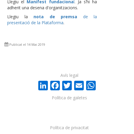
Llegiu el
Manifest fundaciona
l
. Ja s’hi ha
adherit una desena d'organitzacions.
Llegiu la
nota de premsa
de la
presentació de la Plataforma
.
Publicat el 14 Mai 2019
Avís legal
LinkedIn
Facebook
Twitter
Email
WhatsA
Política de galetes
Política de privacitat