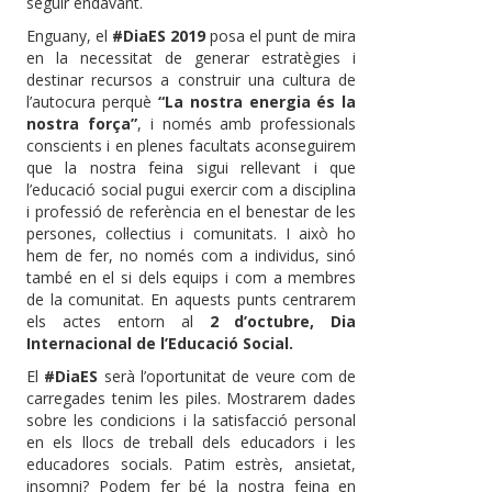
seguir endavant.
Enguany, el
#DiaES 2019
posa el punt de mira
en la necessitat de generar estratègies i
destinar recursos a construir una cultura de
l’autocura perquè
“La nostra energia és la
nostra força”
, i només amb professionals
conscients i en plenes facultats aconseguirem
que la nostra feina sigui rellevant i que
l’educació social pugui exercir com a disciplina
i professió de referència en el benestar de les
persones, col·lectius i comunitats. I això ho
hem de fer, no només com a individus, sinó
també en el si dels equips i com a membres
de la comunitat. En aquests punts centrarem
els actes entorn al
2 d’octubre, Dia
Internacional de l’Educació Social.
El
#DiaES
serà l’oportunitat de veure com de
carregades tenim les piles. Mostrarem dades
sobre les condicions i la satisfacció personal
en els llocs de treball dels educadors i les
educadores socials. Patim estrès, ansietat,
insomni? Podem fer bé la nostra feina en