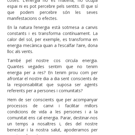
coses. L’energia no és matèria, no ocupa
espai ni es pot percebre pels sentits. El que sí
que podem percebre són les seves
manifestacions o efectes.
En la natura l’energia està sotmesa a canvis
constants i es transforma contínuament. La
calor del sol, per exemple, es transforma en
energia mecànica quan a l’escalfar l’aire, dona
lloc als vents.
També pel nostre cos circula energia.
Quantes vegades sentim que no tenim
energia per a res? En tenim prou com per
afrontar el nostre dia a dia sent conscients de
la responsabilitat que suposa ser agents
referents per a persones i comunitats?
Hem de ser conscients que per acompanyar
processos de canvi i facilitar millors
condicions de vida a les persones i a la
comunitat ens cal energia. Parar, destinar-nos
un temps a nosaltres i, des del nostre
benestar i la nostra salut, apoderarnos per