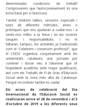
determinades condicions de treball?
Comprovarem que l’autoconeixement és una
bona base per a l’autocura.
També tindrem tallers, sessions especials i
tasts de diferents mètodes, eines o
pràctiques que ens ajudaran a cuidar-nos i a
sentir-nos millor a la feina i en les nostres
tasques i responsabilitats. I no hi
faltaran, tampoc, les activitats ja tradicionals
com el “Celebrem i construïm professió”, que
el CEESC organitza conjuntament amb les
universitats catalanes; una jornada per
conèixer i donar veu a l’alumnat que té
l’expedient acadèmic amb major qualificació,
així com els Treballs de Fi de Grau d’Educació
Social amb la nota més alta de Catalunya.
Perquè reconèixer també és cuidar.
Els actes de celebració del Dia
Internacional de l’Educació Social es
realitzaran entre el 28 de setembre i el 5
d’octubre de 2019 a les diferents seus