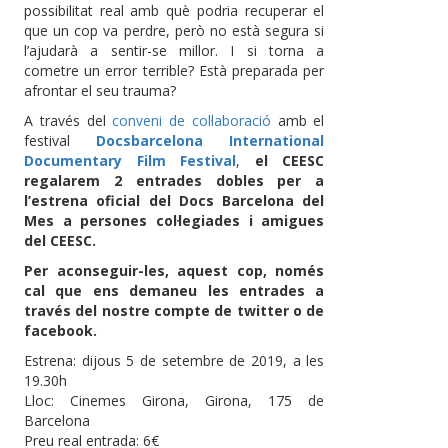
possibilitat real amb què podria recuperar el
que un cop va perdre, però no està segura si
l’ajudarà a sentir-se millor. I si torna a
cometre un error terrible? Està preparada per
afrontar el seu trauma?
A través del
conveni de col·laboració
amb el
festival
Docsbarcelona International
Documentary Film Festival
,
el CEESC
regalarem 2 entrades dobles per a
l’estrena oficial del Docs Barcelona del
Mes a persones col·legiades i amigues
del CEESC.
Per aconseguir-les, aquest cop, només
cal que ens demaneu les entrades a
través del nostre compte de twitter o de
facebook.
Estrena: dijous 5 de setembre de 2019, a les
19.30h
Lloc: Cinemes Girona, Girona, 175 de
Barcelona
Preu real entrada: 6€