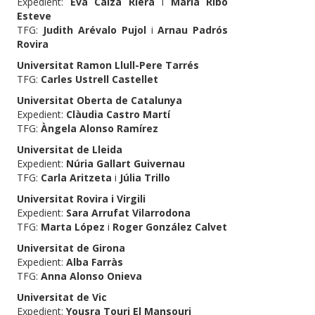
Expedient:
Eva Calza Riera
i
Maria Ribó
Esteve
TFG:
Judith Arévalo Pujol
i
Arnau Padrós
Rovira
Universitat Ramon Llull-Pere Tarrés
TFG:
Carles Ustrell Castellet
Universitat Oberta de Catalunya
Expedient:
Clàudia Castro Martí
TFG:
Àngela Alonso Ramírez
Universitat de Lleida
Expedient:
Núria Gallart Guivernau
TFG:
Carla Aritzeta
i
Júlia Trillo
Universitat Rovira i Virgili
Expedient:
Sara Arrufat Vilarrodona
TFG:
Marta López
i
Roger González Calvet
Universitat de Girona
Expedient:
Alba Farràs
TFG:
Anna Alonso Onieva
Universitat de Vic
Expedient:
Yousra Touri El Mansouri