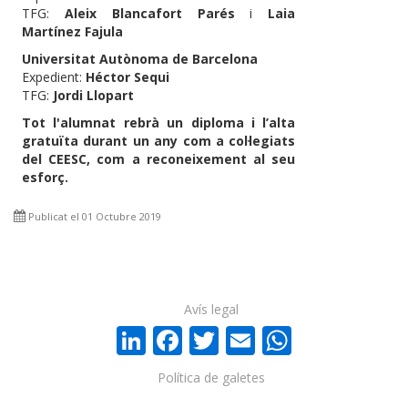
TFG:
Aleix Blancafort Parés
i
Laia
Martínez Fajula
Universitat Autònoma de Barcelona
Expedient:
Héctor Sequi
TFG:
Jordi Llopart
Tot l'alumnat rebrà un diploma i l’alta
gratuïta durant un any com a col·legiats
del CEESC, com a reconeixement al seu
esforç.
Publicat el 01 Octubre 2019
Avís legal
LinkedIn
Facebook
Twitter
Email
WhatsA
Política de galetes