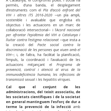
A Catalunya, el compromís polític i social ha
permès, d’una banda, el desplegament
d’instruments com el
Pla d’acció enfront del
VIH i altres ITS 2016-2020
─un pla ampli,
sostenible i avaluable que engloba els
objectius i les actuacions en un marc de
col·laboració intersectorial─ i l’
Acord nacional
per afrontar l’epidèmia del VIH a Catalunya i
lluitar contra l’estigma relacionat
─que insta a
la creació del
Pacte social contra la
discriminació de les persones que viuen amb el
VIH
─; i, de l’altra, ha facilitat la planificació,
l’impuls, la coordinació i l’avaluació de les
actuacions mitjançant el
Programa de
prevenció, control i atenció al virus de la
immunodeficiència humana, les infeccions de
transmissió sexual i les hepatitis víriques
.
Cal que el conjunt de les
administracions, del teixit associatiu, de
les societats científiques i de la societat
en general mantinguem l’esforç de dur a
terme la prevenció de la infecció
amb