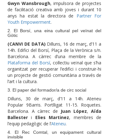
Gwyn Wansbrough
, impulsora de projectes
de facilitació creativa amb joves i durant 10
anys ha estat la directora de
Partner For
Youth Empowerment
.
2. El Borsí, una eina cultural pel veïnat del
Gòtic
(CANVI DE DATA)
Dilluns, 16 de març, d’11 a
14h. Edifici del Borsí, Plaça de la Verònica s/n.
Barcelona. A càrrec d’una membre de la
Plataforma del Borsí
, col·lectiu veïnal que s’ha
organitzat per recuperar l’edifici i construir-hi
un projecte de gestió comunitària a través de
l’art i la cultura.
3. El paper del formador/a de circ social
Dilluns, 30 de març, d’11 a 14h. Ateneu
Popular 9Barris. Portlligat 11-15. Roquetes.
Barcelona. A càrrec de
Juan López
,
Aïda
Ballester
i
Elies Martinez
, membres de
l’equip pedagògic de l’
Ateneu
.
4. El Rec Comtal, un equipament cultural
invisible