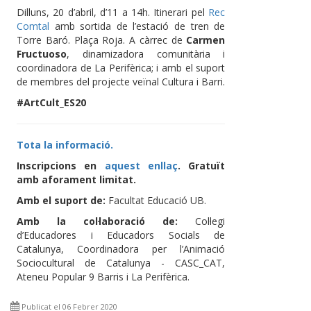
Dilluns, 20 d’abril, d’11 a 14h. Itinerari pel
Rec
Comtal
amb sortida de l’estació de tren de
Torre Baró. Plaça Roja. A càrrec de
Carmen
Fructuoso
, dinamizadora comunitària i
coordinadora de La Perifèrica; i amb el suport
de membres del projecte veïnal Cultura i Barri.
#ArtCult_ES20
Tota la informació.
Inscripcions en
aquest enllaç
. Gratuït
amb aforament limitat.
Amb el suport de:
Facultat Educació UB.
Amb la col·laboració de:
Col·legi
d’Educadores i Educadors Socials de
Catalunya, Coordinadora per l’Animació
Sociocultural de Catalunya - CASC_CAT,
Ateneu Popular 9 Barris i La Perifèrica.
Publicat el 06 Febrer 2020