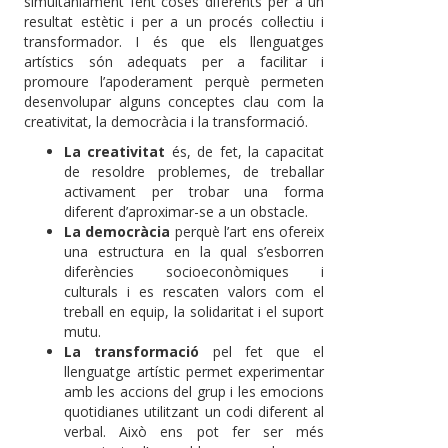
simultàniament fent coses diferents per a un
resultat estètic i per a un procés col·lectiu i
transformador. I és que els llenguatges
artístics són adequats per a facilitar i
promoure l’apoderament perquè permeten
desenvolupar alguns conceptes clau com la
creativitat, la democràcia i la transformació.
La creativitat
és, de fet, la capacitat
de resoldre problemes, de treballar
activament per trobar una forma
diferent d’aproximar-se a un obstacle.
La democràcia
perquè l’art ens ofereix
una estructura en la qual s’esborren
diferències socioeconòmiques i
culturals i es rescaten valors com el
treball en equip, la solidaritat i el suport
mutu.
La transformació
pel fet que el
llenguatge artístic permet experimentar
amb les accions del grup i les emocions
quotidianes utilitzant un codi diferent al
verbal. Això ens pot fer ser més