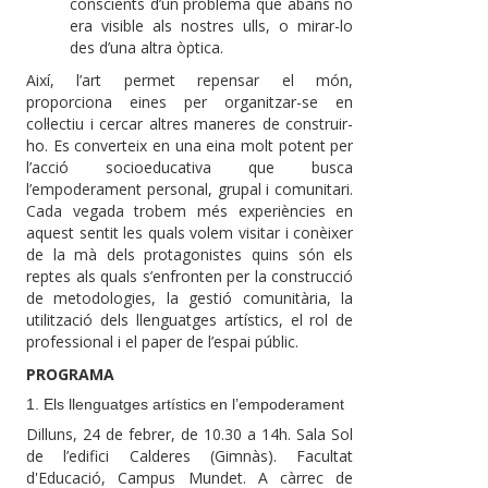
conscients d’un problema que abans no
era visible als nostres ulls, o mirar-lo
des d’una altra òptica.
Així, l’art permet repensar el món,
proporciona eines per organitzar-se en
col·lectiu i cercar altres maneres de construir-
ho. Es converteix en una eina molt potent per
l’acció socioeducativa que busca
l’empoderament personal, grupal i comunitari.
Cada vegada trobem més experiències en
aquest sentit les quals volem visitar i conèixer
de la mà dels protagonistes quins són els
reptes als quals s’enfronten per la construcció
de metodologies, la gestió comunitària, la
utilització dels llenguatges artístics, el rol de
professional i el paper de l’espai públic.
PROGRAMA
1. Els llenguatges artístics en l’empoderament
Dilluns, 24 de febrer, de 10.30 a 14h. Sala Sol
de l’edifici Calderes (Gimnàs). Facultat
d'Educació, Campus Mundet. A càrrec de