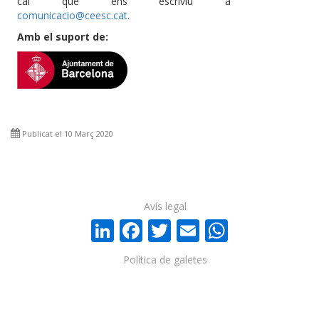
cal que ens escriviu a
comunicacio@ceesc.cat
.
Amb el suport de:
Publicat el 10 Març 2020
Avís legal
LinkedIn
Facebook
Twitter
Email
WhatsA
Política de galetes