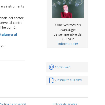
 els instruments
onals del sector
servei al centre
Coneixes tots els
 el bé comú.
avantatges
talunya al
de ser membre del
CEESC?
Informa-te'n!
025]
Correu web
Subscriu-te al Butlletí
Política de privacitat
Política de galetes