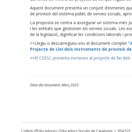
Aquest document presenta un conjunt d’esmenes que te
de provisió del sistema públic de serveis socials, ap
La proposta se centra a assegurar un sistema més just,
i les entitats que gestionen els serveis socials. Les 
de la legislació, dignificar les condicions laborals i p
>>Llegiu o descarregueu-vos el document complet
"
Projecte de Llei dels instruments de provisió de
>>
El CEESC presenta esmenes al projecte de llei dels 
Data del document: Març 2025
Col·legi d’Educadores i Educadors Socials de Catalunya • 934 52