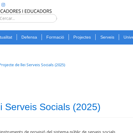
Type 2 or
more
Cerca
characters
for
tualitat
Defensa
Formació
Projectes
Serveis
Unive
results.
ojecte de llei Serveis Socials (2025)
i Serveis Socials (2025)
 instruments de provisió del sistema públic de serveis socials.