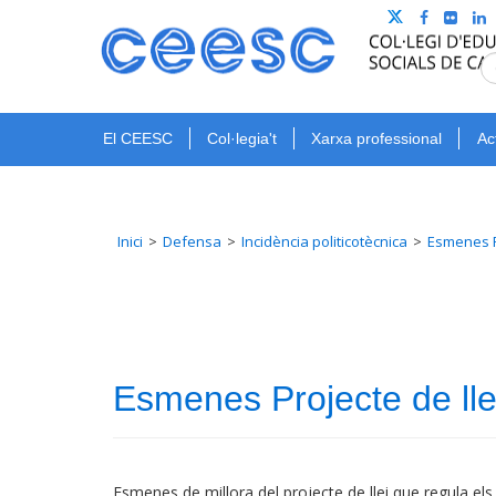
El CEESC
Col·legia't
Xarxa professional
Ac
Inici
Defensa
Incidència politicotècnica
Esmenes Pr
Esmenes Projecte de lle
Esmenes de millora del projecte de llei que regula els