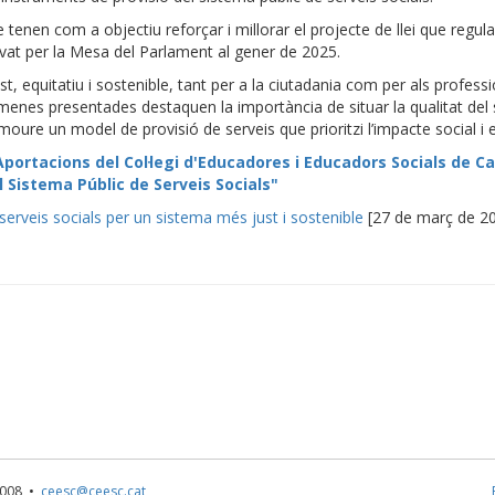
nen com a objectiu reforçar i millorar el projecte de llei que regula
rovat per la Mesa del Parlament al gener de 2025.
 equitatiu i sostenible, tant per a la ciutadania com per als professi
esmenes presentades destaquen la importància de situar la qualitat del 
romoure un model de provisió de serveis que prioritzi l’impacte social i
Aportacions del Col·legi d'Educadores i Educadors Socials de Ca
l Sistema Públic de Serveis Socials"
serveis socials per un sistema més just i sostenible
[27 de març de 2
1 008 •
ceesc@ceesc.cat