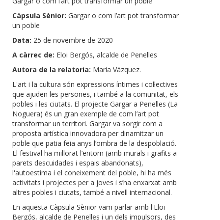
Gargar o com l’art pot transformar un poble
Càpsula Sènior:
Gargar o com l’art pot transformar
un poble
Data:
25 de novembre de 2020
A càrrec de:
Eloi Bergós, alcalde de Penelles
Autora de la relatoria:
Maria Vázquez.
L'art i la cultura són expressions íntimes i col·lectives
que ajuden les persones, i també a la comunitat, els
pobles i les ciutats. El projecte Gargar a Penelles (La
Noguera) és un gran exemple de com l’art pot
transformar un territori. Gargar va sorgir com a
proposta artística innovadora per dinamitzar un
poble que patia feia anys l’ombra de la despoblació.
El festival ha millorat l’entorn (amb murals i grafits a
parets descuidades i espais abandonats),
l'autoestima i el coneixement del poble, hi ha més
activitats i projectes per a joves i s’ha enxarxat amb
altres pobles i ciutats, també a nivell internacional.
En aquesta Càpsula Sènior vam parlar amb l'Eloi
Bergós, alcalde de Penelles i un dels impulsors, des