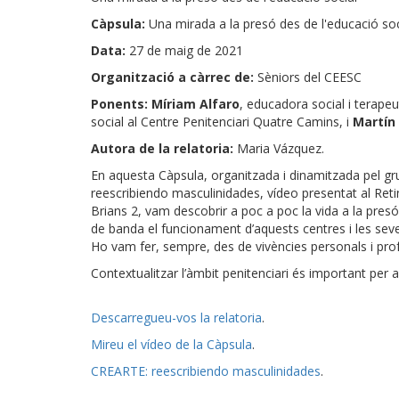
Càpsula:
Una mirada a la presó des de l'educació soc
Data:
27 de maig de 2021
Organització a càrrec de:
Sèniors del CEESC
Ponents: Míriam Alfaro
, educadora social i terapeu
social al Centre Penitenciari Quatre Camins, i
Martín
Autora de la relatoria:
Maria Vázquez.
En aquesta Càpsula, organitzada i dinamitzada pel grup
reescribiendo masculinidades, vídeo presentat al Reti
Brians 2, vam descobrir a poc a poc la vida a la presó,
de banda el funcionament d’aquests centres i les seves 
Ho vam fer, sempre, des de vivències personals i pro
Contextualitzar l’àmbit penitenciari és important per
Descarregueu-vos la relatoria
.
Mireu el vídeo de la Càpsula
.
CREARTE: reescribiendo masculinidades
.