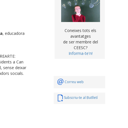
Coneixes tots els
ra
, educadora
avantatges
de ser membre del
CEESC?
Informa-te'n!
 CREARTE:
sidents a Can
l, sense deixar
adors socials.
Correu web
Subscriu-te al Butlletí