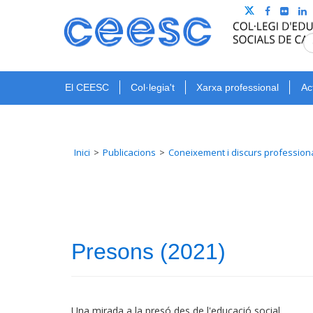
El CEESC
Col·legia't
Xarxa professional
Ac
Inici
Publicacions
Coneixement i discurs profession
Presons (2021)
Una mirada a la presó des de l'educació social