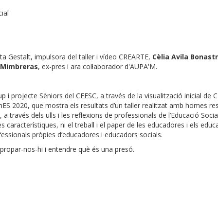
ial
ta Gestalt, impulsora del taller i vídeo CREARTE,
Cèlia Avila Bonast
 Mimbreras
, ex-pres i ara col·laborador d'AUPA'M.
 i projecte Sèniors del CEESC, a través de la visualització inicial de
nES 2020, que mostra els resultats d’un taller realitzat amb homes re
 a través dels ulls i les reflexions de professionals de l’Educació Socia
característiques, ni el treball i el paper de les educadores i els educ
fessionals pròpies d’educadores i educadors socials.
 apropar-nos-hi i entendre què és una presó.