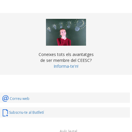
Coneixes tots els avantatges
de ser membre del CEESC?
Informa-te'n!
Correu web
Subscriu-te al Butlletí
Avís legal