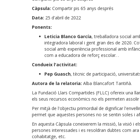
Càpsula:
Compartir pis 65 anys després
Data:
25 d'abril de 2022
Ponents:
Leticia Blanco García
, treballadora social a
integradora laboral i gent gran des de 2020. C
social amb experiència professional amb infànci
com a educadora de reforç escolar. .
Condueix l'activitat:
Pep Guasch
, tècnic de participació, universita
Autora de la relatoria:
Alba Blancafort Tantiñà.
La Fundació Llars Compartides (FLLC) ofereix una ll
els seus recursos econòmics no els permeten assolir 
Per mitjà de l'objectiu primordial de dignificar l'envel
permet que aquestes persones no se sentin soles i a
En aquesta Càpsula coneixerem la missió, la visió i el
persones interessades i es resoldran dubtes com ara 
cohabitatge, etc.