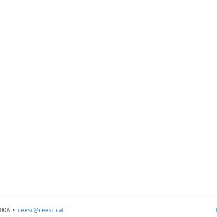
1 008 •
ceesc@ceesc.cat