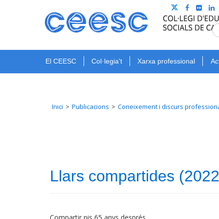
El CEESC
Col·legia't
Xarxa professional
Ac
Inici
Publicacions
Coneixement i discurs profession
Llars compartides (2022
Compartir pis 65 anys després