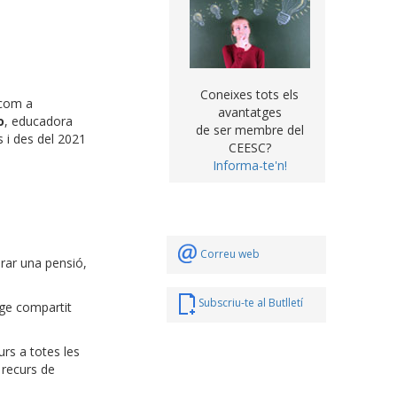
Coneixes tots els
 com a
avantatges
o
, educadora
de ser membre del
 i des del 2021
CEESC?
Informa-te'n!
Correu web
rar una pensió,
Subscriu-te al Butlletí
atge compartit
urs a totes les
 recurs de