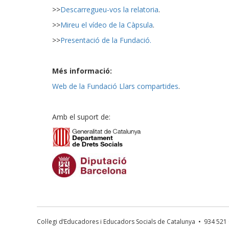
>>
Descarregueu-vos la relatoria
.
>>
Mireu el vídeo de la Càpsula
.
>>
Presentació de la Fundació.
Més informació:
Web de la Fundació Llars compartides
.
Amb el suport de:
Col·legi d’Educadores i Educadors Socials de Catalunya • 934 52