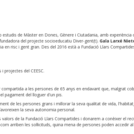
mb estudis de Màster en Dones, Gènere i Ciutadania, amb experiència
ofundadora del projecte socioeducatiu Diver-gent(t).
Gala Larxé Niet
a en risc i gent gran. Des del 2016 està a Fundació Llars Compartides
ts i projectes del CEESC.
ar compartida a les persones de 65 anys en endavant que, malgrat cob
el pagament del lloguer d'un pis.
liment de les persones grans i millorar la seva qualitat de vida, l'habit
favoreixen la seva autonomia personal.
s valors de la Fundació Llars Compartides i donarem a conèixer el rec
com arriben les sol·licituds, quina mena de persones poden accedir al