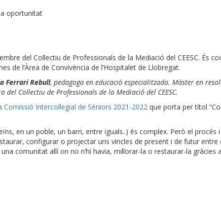
 a oportunitat
 membre del Col·lectiu de Professionals de la Mediació del CEESC. És co
nes de l’Àrea de Convivència de l’Hospitalet de Llobregat.
 Ferrari Rebull
, pedagoga en educació especialitzada. Màster en resolu
a del Col·lectiu de Professionals de la Mediació del CEESC.
la Comissió Intercol·legial de Sèniors 2021-2022
que porta per títol “Co
ns, en un poble, un barri, entre iguals..) és complex. Però el procés i 
restaurar, configurar o projectar uns vincles de present i de futur entre
una comunitat allí on no n’hi havia, millorar-la o restaurar-la gràcies a