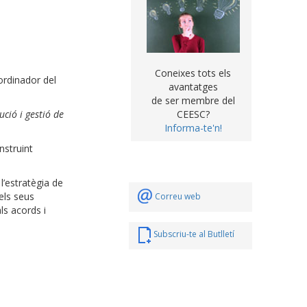
Coneixes tots els
ordinador del
avantatges
de ser membre del
ció i gestió de
CEESC?
Informa-te'n!
nstruint
l’estratègia de
 els seus
Correu web
ls acords i
Subscriu-te al Butlletí