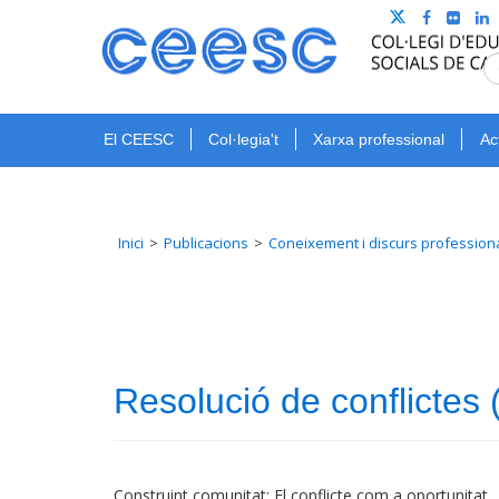
El CEESC
Col·legia't
Xarxa professional
Ac
Inici
Publicacions
Coneixement i discurs profession
Resolució de conflictes 
Construint comunitat: El conflicte com a oportunitat