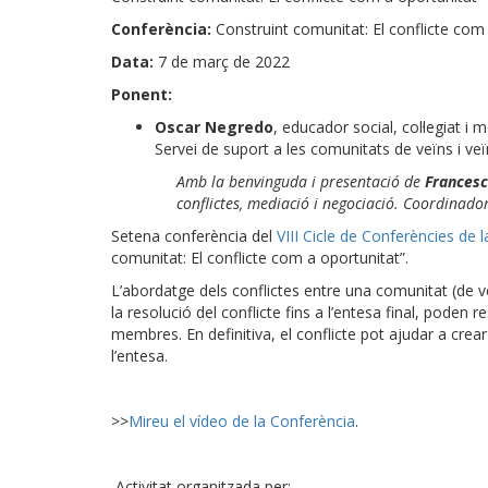
Conferència:
Construint comunitat: El conflicte com
Data:
7 de març de 2022
Ponent:
Oscar Negredo
, educador social, col·legiat i
Servei de suport a les comunitats de veïns i veï
Amb la benvinguda i presentació de
Francesca
conflictes, mediació i negociació. Coordinador
Setena conferència del
VIII Cicle de Conferències de 
comunitat: El conflicte com a oportunitat”.
L’abordatge dels conflictes entre una comunitat (de veï
la resolució del conflicte fins a l’entesa final, poden 
membres. En definitiva, el conflicte pot ajudar a crear 
l’entesa.
>>
Mireu el vídeo de la Conferència
.
Activitat organitzada per: