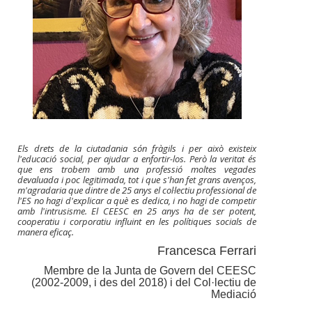
Els drets de la ciutadania són fràgils i per això existeix
l'educació social, per ajudar a enfortir-los. Però la veritat és
que ens trobem amb una professió moltes vegades
devaluada i poc legitimada, tot i que s'han fet grans avenços,
m'agradaria que dintre de 25 anys el col·lectiu professional de
l'ES no hagi d'explicar a què es dedica, i no hagi de competir
amb l'intrusisme. El CEESC en 25 anys ha de ser potent,
cooperatiu i corporatiu influint en les polítiques socials de
manera eficaç.
Francesca Ferrari
Membre de la Junta de Govern del CEESC
(2002-2009, i des del 2018) i del Col·lectiu de
Mediació