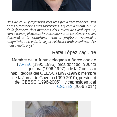
Dins de les 10 professions més útils per a la ciutadania. Dins
de les 5 formacions més sol·licitades. En, com a mínim, el 10%
de la formació dels membres del Govern de Catalunya. En,
com a mínim, el 50% de les normatives que regulen els serveis
d'atenció a la ciutadania, com a professió essencial i
obligatòria. I ho voldria seguir celebrant amb vosaltres... Per
molts i molts anys!
Rafel López Zaguirre
Membre de la Junta delegada a Barcelona de
APESC
l'
(1995-1996); president de la Junta
gestora (1996-1997) i de la Comissió
habilitadora del CEESC (1997-1999); membre
de la Junta de Govern (1999-2010), president
del CEESC (1996-2005), i vicepresident del
CGCEES
(2006-2014)