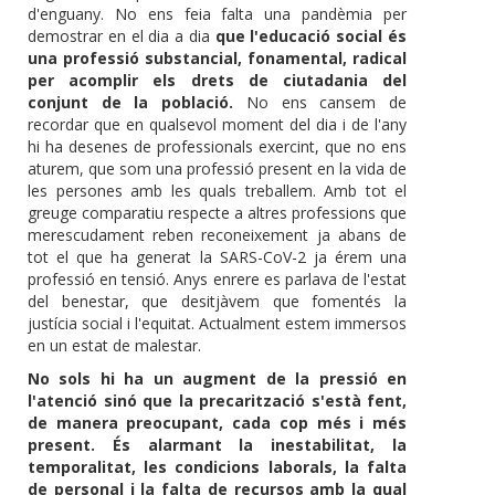
d'enguany. No ens feia falta una pandèmia per
demostrar en el dia a dia
que l'educació social és
una professió substancial, fonamental, radical
per acomplir els drets de ciutadania del
conjunt de la població.
No ens cansem de
recordar que en qualsevol moment del dia i de l'any
hi ha desenes de professionals exercint, que no ens
aturem, que som una professió present en la vida de
les persones amb les quals treballem. Amb tot el
greuge comparatiu respecte a altres professions que
merescudament reben reconeixement ja abans de
tot el que ha generat la SARS-CoV-2 ja érem una
professió en tensió. Anys enrere es parlava de l'estat
del benestar, que desitjàvem que fomentés la
justícia social i l'equitat. Actualment estem immersos
en un estat de malestar.
No sols hi ha un augment de la pressió en
l'atenció sinó que la precarització s'està fent,
de manera preocupant, cada cop més i més
present. És alarmant la inestabilitat, la
temporalitat, les condicions laborals, la falta
de personal i la falta de recursos amb la qual