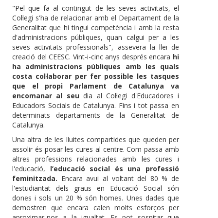
"Pel que fa al contingut de les seves activitats, el
Col·legi s'ha de relacionar amb el Departament de la
Generalitat que hi tingui competència i amb la resta
d'administracions públiques, quan calgui per a les
seves activitats professionals", assevera la llei de
creació del CEESC. Vint-i-cinc anys després encara
hi
ha administracions públiques amb les quals
costa col·laborar per fer possible les tasques
que el propi Parlament de Catalunya va
encomanar al seu
dia al Col·legi d'Educadores i
Educadors Socials de Catalunya. Fins i tot passa en
determinats departaments de la Generalitat de
Catalunya.
Una altra de les lluites compartides que queden per
assolir és posar les cures al centre. Com passa amb
altres professions relacionades amb les cures i
l'educació,
l’educació social és una professió
feminitzada.
Encara avui al voltant del 80 % de
l'estudiantat dels graus en Educació Social són
dones i sols un 20 % són homes. Unes dades que
demostren que encara calen molts esforços per
aproximar-nos a la igualtat. Es pot sospitar que