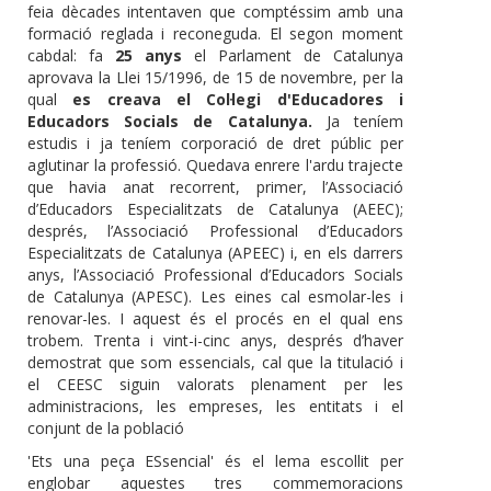
feia dècades intentaven que comptéssim amb una
formació reglada i reconeguda. El segon moment
cabdal: fa
25 anys
el Parlament de Catalunya
aprovava la Llei 15/1996, de 15 de novembre, per la
qual
es creava el Col·legi d'Educadores i
Educadors Socials de Catalunya.
Ja teníem
estudis i ja teníem corporació de dret públic per
aglutinar la professió. Quedava enrere l'ardu trajecte
que havia anat recorrent, primer, l’Associació
d’Educadors Especialitzats de Catalunya (AEEC);
després, l’Associació Professional d’Educadors
Especialitzats de Catalunya (APEEC) i, en els darrers
anys, l’Associació Professional d’Educadors Socials
de Catalunya (APESC). Les eines cal esmolar-les i
renovar-les. I aquest és el procés en el qual ens
trobem. Trenta i vint-i-cinc anys, després d’haver
demostrat que som essencials, cal que la titulació i
el CEESC siguin valorats plenament per les
administracions, les empreses, les entitats i el
conjunt de la població
'Ets una peça ESsencial' és el lema escollit per
englobar aquestes tres commemoracions