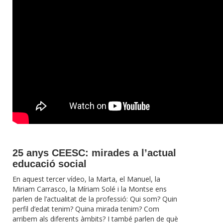
25 anys CEESC: mirades a l’actual
educació social
En aquest tercer vídeo, la Marta, el Manuel, la
Miriam Carrasco, la Míriam Solé i la Montse ens
parlen de l’actualitat de la professió: Qui som? Quin
perfil d’edat tenim? Quina mirada tenim? Com
arribem als diferents àmbits? I també parlen de què