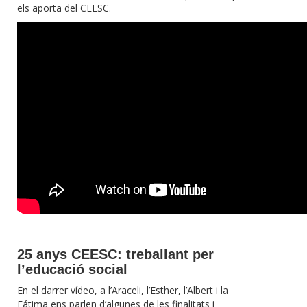
els aporta del CEESC.
25 anys CEESC: treballant per
l’educació social
En el darrer vídeo, a l’Araceli, l’Esther, l’Albert i la
Fátima ens parlen d’algunes de les finalitats i