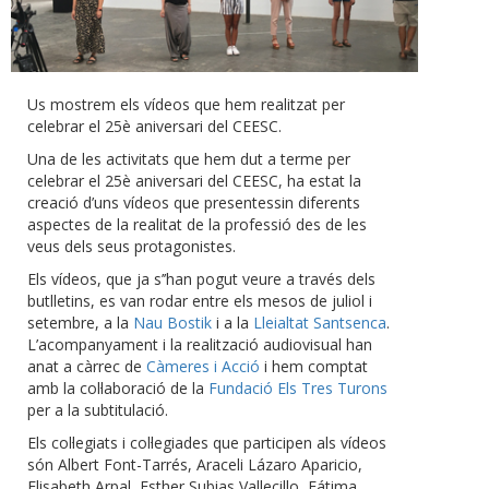
Us mostrem els vídeos que hem realitzat per
celebrar el 25è aniversari del CEESC.
Una de les activitats que hem dut a terme per
celebrar el 25è aniversari del CEESC, ha estat la
creació d’uns vídeos que presentessin diferents
aspectes de la realitat de la professió des de les
veus dels seus protagonistes.
Els vídeos, que ja s’’han pogut veure a través dels
butlletins, es van rodar entre els mesos de juliol i
setembre, a la
Nau Bostik
i a la
Lleialtat Santsenca
.
L’acompanyament i la realització audiovisual han
anat a càrrec de
Càmeres i Acció
i hem comptat
amb la col·laboració de la
Fundació Els Tres Turons
per a la subtitulació.
Els col·legiats i col·legiades que participen als vídeos
són Albert Font-Tarrés, Araceli Lázaro Aparicio,
Elisabeth Arpal, Esther Subias Vallecillo, Fátima