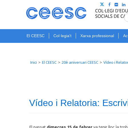
El CEESC
Col·legia't
Xarxa professional
Ac
Inici
El CEESC
20è aniversari CEESC
Vídeo i Relator
Vídeo i Relatoria: Escriv
El passat
dimecres
15 de febrer
va tenir lloc la tro