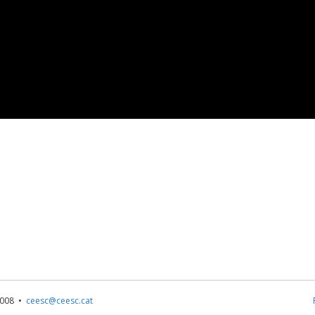
1 008 •
ceesc@ceesc.cat