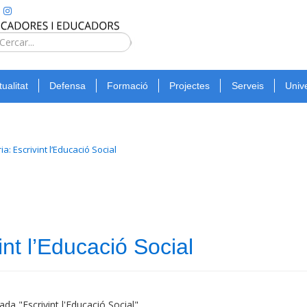
Type 2 or
more
Cerca
characters
for
tualitat
Defensa
Formació
Projectes
Serveis
Unive
results.
ia: Escrivint l’Educació Social
int l’Educació Social
bada "Escrivint l'Educació Social".