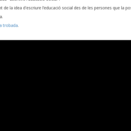
 de la idea d'escriure l’educació social des de les persones que la po
a.
la trobada
.