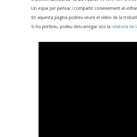
Un espai per pensar i compartir coneixement al voltant
En aquesta pàgina podreu veure el vídeo de la trobad
Si ho preferiu, podeu descarregar-vos la
relatoria de 