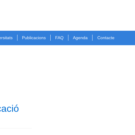
rsitats
Publicacions
FAQ
Agenda
Contacte
cació