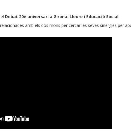
 el
Debat 20è aniversari a Girona: Lleure i Educació Social.
relacionades amb els dos mons per cercar les seves sinergies per ap