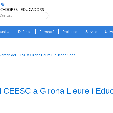
Type 2 or
more
Cerca
characters
for
tualitat
Defensa
Formació
Projectes
Serveis
Unive
results.
ersari del CEESC a Girona Lleure i Educació Social
l CEESC a Girona Lleure i Edu