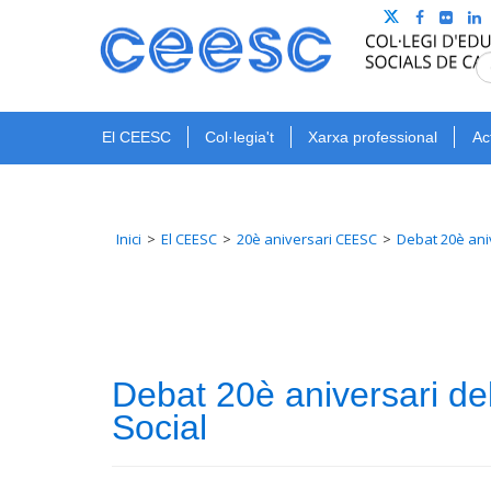
El CEESC
Col·legia't
Xarxa professional
Ac
Inici
El CEESC
20è aniversari CEESC
Debat 20è aniv
Debat 20è aniversari de
Social