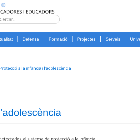
Type 2 or
more
Cerca
characters
for
tualitat
Defensa
Formació
Projectes
Serveis
Unive
results.
Protecció a la infància i l’adolescència
 l’adolescència
detectades al sistema de protecció a la infància.
allem pel disseny de 