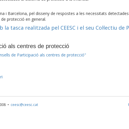
ona i Barcelona, pel disseny de respostes a les necessitats detectades
el de protecció en general.
 la tasca realitzada pel CEESC i el seu Col·lectiu de P
ció als centres de protecció
nsells de Participació als centres de protecció"
ri
1 008 •
ceesc@ceesc.cat