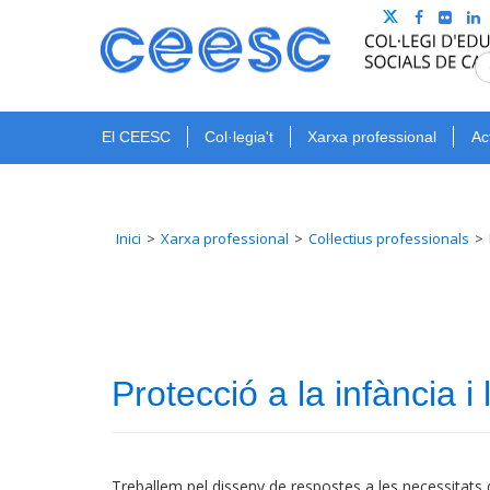
El CEESC
Col·legia't
Xarxa professional
Ac
Inici
Xarxa professional
Col·lectius professionals
Protecció a la infància i
Treballem pel disseny de respostes a les necessitats 