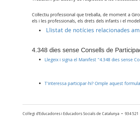
a la infància.
Col·lectiu professional que treballa, de moment a Gir
els i les professionals, els drets dels infants i el mod
Llistat de notícies relacionades amb
4.348 dies sense Consells de Participa
Llegeix i signa el Manifest "4.348 dies sense Co
T'interessa participar-hi? Omple aquest formula
Col·legi d’Educadores i Educadors Socials de Catalunya • 934 52