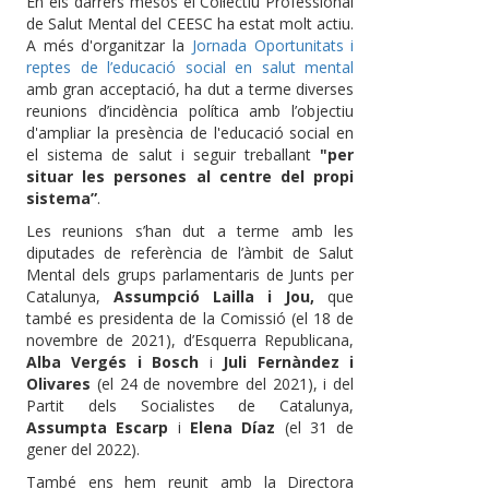
En els darrers mesos el Col·lectiu Professional
de Salut Mental del CEESC ha estat molt actiu.
A més d'organitzar la
Jornada Oportunitats i
reptes de l’educació social en salut mental
amb gran acceptació, ha dut a terme diverses
reunions d’incidència política amb l’objectiu
d'ampliar la presència de l'educació social en
el sistema de salut i seguir treballant
"per
situar les persones al centre del propi
sistema”
.
Les reunions s’han dut a terme amb les
diputades de referència de l’àmbit de Salut
Mental dels grups parlamentaris de Junts per
Catalunya,
Assumpció Lailla i Jou,
que
també es presidenta de la Comissió (el 18 de
novembre de 2021), d’Esquerra Republicana,
Alba Vergés i Bosch
i
Juli Fernàndez i
Olivares
(el 24 de novembre del 2021), i del
Partit dels Socialistes de Catalunya,
Assumpta Escarp
i
Elena Díaz
(el 31 de
gener del 2022).
També ens hem reunit amb la Directora