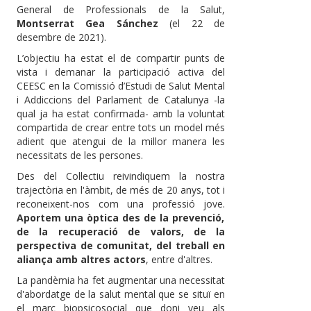
General de Professionals de la Salut,
Montserrat Gea Sánchez
(el 22 de
desembre de 2021).
L’objectiu ha estat el de compartir punts de
vista i demanar la participació activa del
CEESC en la Comissió d’Estudi de Salut Mental
i Addiccions del Parlament de Catalunya -la
qual ja ha estat confirmada- amb la voluntat
compartida de crear entre tots un model més
adient que atengui de la millor manera les
necessitats de les persones.
Des del Col·lectiu reivindiquem la nostra
trajectòria en l'àmbit, de més de 20 anys, tot i
reconeixent-nos com una professió jove.
Aportem una òptica des de la prevenció,
de la recuperació de valors, de la
perspectiva de comunitat, del treball en
aliança amb altres actors
, entre d'altres.
La pandèmia ha fet augmentar una necessitat
d'abordatge de la salut mental que se situï en
el marc biopsicosocial que doni veu als