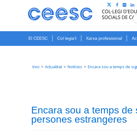
El CEESC
Col·legia't
Xarxa professional
Ac
Inici
Actualitat
Notícies
Encara sou a temps de sign
Encara sou a temps de si
persones estrangeres