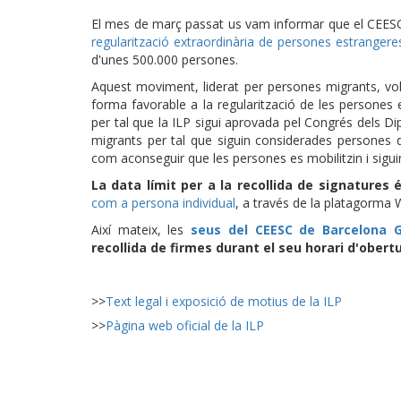
El mes de març passat us vam informar que el CEES
regularització extraordinària de persones estranger
d'unes 500.000 persones.
Aquest moviment, liderat per persones migrants, vol
forma favorable a la regularització de les persones 
per tal que la ILP sigui aprovada pel Congrés dels D
migrants per tal que siguin considerades persones de
com aconseguir que les persones es mobilitzin i sigu
La data límit per a la recollida de signatures
com a persona individual
, a través de la platagorma 
Així mateix, les
seus del CEESC de Barcelona G
recollida de firmes durant el seu horari d'obert
>>
Text legal i exposició de motius de la ILP
>>
Pàgina web oficial de la ILP