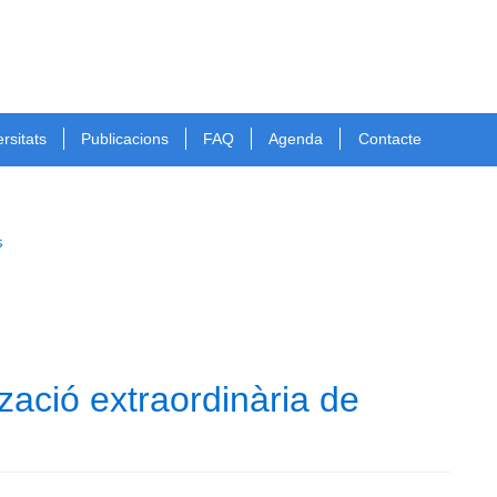
rsitats
Publicacions
FAQ
Agenda
Contacte
s
zació extraordinària de