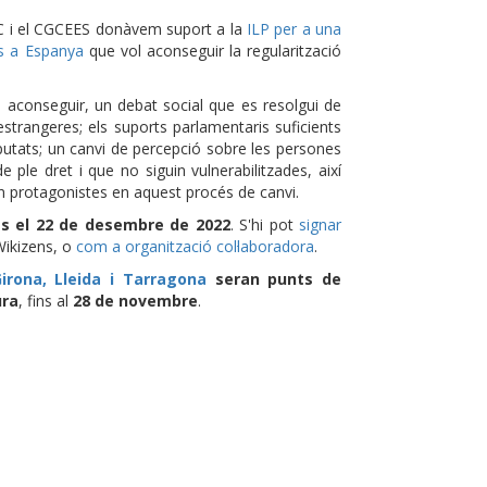
C i el CGCEES donàvem suport a la
ILP per a una
es a Espanya
que vol aconseguir la regularització
 aconseguir, un debat social que es resolgui de
estrangeres; els suports parlamentaris suficients
iputats; un canvi de percepció sobre les persones
 ple dret i que no siguin vulnerabilitzades, així
in protagonistes en aquest procés de canvi.
 és el 22 de desembre de 2022
. S'hi pot
signar
Wikizens, o
com a organització col·laboradora
.
irona, Lleida i Tarragona
seran punts de
ura
, fins al
28 de novembre
.