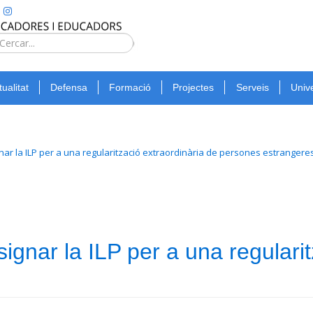
Type 2 or
more
Cerca
characters
for
tualitat
Defensa
Formació
Projectes
Serveis
Unive
results.
ar la ILP per a una regularització extraordinària de persones estrangere
gnar la ILP per a una regularit