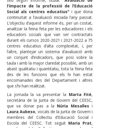
seu segon informe, titulat
"Avaluació de
l’impacte de la professió de l’Educació
Social als centres educatius"
i que dona
continuïtat a l’avaluació iniciada l’any passat.
L’objectiu d’aquest informe és, per un costat,
analitzar la feina feta per les educadores i els
educadors socials que van ser contractats
durant els cursos 2020-2021 i 2021-2022 a 75
centres educatius d’alta complexitat, i, per
l’altre, plantejar un sistema d’avaluació amb
un conjunt d’indicadors, que posi sobre la
taula i amb la major claredat possible, amb un
abast qualitatiu i quantitatiu, tota la feina feta
des de les funcions que els hi han estat
encomanades des del Departament i altres
que s’hi han realitzat.
La jornada la va presentar la
Marta Fité
,
secretària de la Junta de Govern del CEESC,
que va donar pas a la
Núria Mesalles
i
Laura Aubeso
, vocals de la Junta de Govern i
membres del Col·lectiu d’Educació Social i
Escola del CEESC. Tot seguit
Maria Prat
,