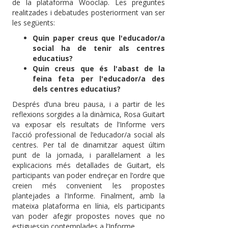
de la plataforma Wooclap. Les preguntes
realitzades i debatudes posteriorment van ser
les següents:
Quin paper creus que l'educador/a
social ha de tenir als centres
educatius?
Quin creus que és l'abast de la
feina feta per l'educador/a des
dels centres educatius?
Després d’una breu pausa, i a partir de les
reflexions sorgides a la dinàmica, Rosa Guitart
va exposar els resultats de l’Informe vers
l’acció professional de l’educador/a social als
centres. Per tal de dinamitzar aquest últim
punt de la jornada, i paral·lelament a les
explicacions més detallades de Guitart, els
participants van poder endreçar en l’ordre que
creien més convenient les propostes
plantejades a l’Informe. Finalment, amb la
mateixa plataforma en línia, els participants
van poder afegir propostes noves que no
estiguessin contemplades a l’Informe.