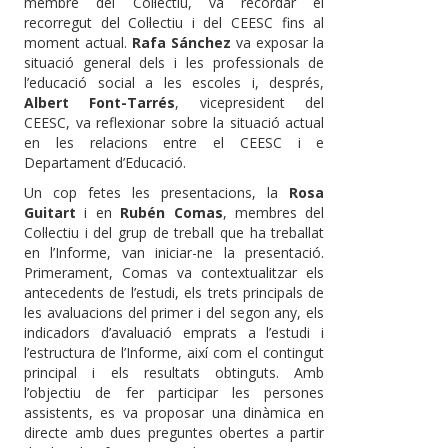
membre del Col·lectiu, va recordar el
recorregut del Col·lectiu i del CEESC fins al
moment actual.
Rafa Sánchez
va exposar la
situació general dels i les professionals de
l’educació social a les escoles i, després,
Albert Font-Tarrés
, vicepresident del
CEESC, va reflexionar sobre la situació actual
en les relacions entre el CEESC i e
Departament d’Educació.
Un cop fetes les presentacions, la
Rosa
Guitart
i en
Rubén Comas
, membres del
Col·lectiu i del grup de treball que ha treballat
en l’Informe, van iniciar-ne la presentació.
Primerament, Comas va contextualitzar els
antecedents de l’estudi, els trets principals de
les avaluacions del primer i del segon any, els
indicadors d’avaluació emprats a l’estudi i
l’estructura de l’Informe, així com el contingut
principal i els resultats obtinguts. Amb
l’objectiu de fer participar les persones
assistents, es va proposar una dinàmica en
directe amb dues preguntes obertes a partir