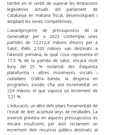
també en el sentit de superar les limitacions
legislatives actuals del parlament de
Catalunya en mataria fiscal, desenvolupant i
ampliant les seves competències.
L’avantprojecte de pressupostos de la
Generalitat per a 2023 contempla unes
partides de 12.212,8 milions d’euros per a
Salut, d’ells 2.100 milions van destinats a
l’atenció primària, la qual cosa representa el
17,5 % de la partida de salut, encara molt
lluny del 25 % reclamat des d’aquesta
plataforma i altres moviments socials i
ciutadans. D’altra banda, la despesa en
programes socials s’ha vist incrementat en
224 milions el que suposa un increment de
7,21 %.
L'educació, un altre dels pilars fonamentals de
l'estat de dret acumula anys de retallades. La
inversió prevista en aquests pressupostos és
encara insuficient, per això reclamem un
increment dels recursos públics destinats al