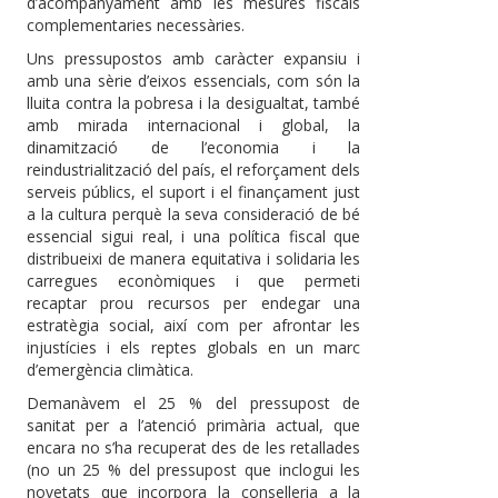
d’acompanyament amb les mesures fiscals
complementaries necessàries.
Uns pressupostos amb caràcter expansiu i
amb una sèrie d’eixos essencials, com són la
lluita contra la pobresa i la desigualtat, també
amb mirada internacional i global, la
dinamització de l’economia i la
reindustrialització del país, el reforçament dels
serveis públics, el suport i el finançament just
a la cultura perquè la seva consideració de bé
essencial sigui real, i una política fiscal que
distribueixi de manera equitativa i solidaria les
carregues econòmiques i que permeti
recaptar prou recursos per endegar una
estratègia social, així com per afrontar les
injustícies i els reptes globals en un marc
d’emergència climàtica.
Demanàvem el 25 % del pressupost de
sanitat per a l’atenció primària actual, que
encara no s’ha recuperat des de les retallades
(no un 25 % del pressupost que inclogui les
novetats que incorpora la conselleria a la