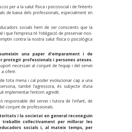
cos per a la salut física i psicosocial i de l’interès
reals de baixa dels professionals, especialment en
 educadors socials hem de ser conscients que la
l i que l’empresa té l’obligació de preservar-nos-
emptin contra la nostra salut física o psicològica
assumeixin una paper d'emparament i de
 protegir professionals i persones ateses.
uport necessari al conjunt de l’equip i del servei
 a oferir.
 de tota mena i cal poder evolucionar cap a una
persona, també l’agressora, és subjecte d’una
uè implementar l’entorn agredit.
responsable del servei i tutora de l'infant, de
del conjunt de professionals.
toritats i la societat en general reconeguin
reballin col·lectivament per millorar les
educadors socials i, al mateix temps, per