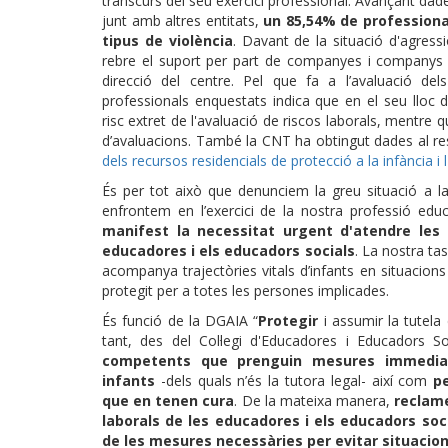
transcurs del seu exercici professional. Avançant da
junt amb altres entitats,
un 85,54% de professional
tipus de violència
. Davant de la situació d'agress
rebre el suport per part de companyes i companys d
direcció del centre. Pel que fa a l’avaluació del
professionals enquestats indica que en el seu lloc 
risc extret de l'avaluació de riscos laborals, mentre
d’avaluacions. També la CNT ha obtingut dades al r
dels recursos residencials de protecció a la infància i 
És per tot això que denunciem la greu situació a la
enfrontem en l’exercici de la nostra professió edu
manifest la necessitat urgent d'atendre les 
educadores i els educadors socials
. La nostra ta
acompanya trajectòries vitals d’infants en situacions d
protegit per a totes les persones implicades.
És funció de la DGAIA “
Protegir
i assumir la tutela
tant, des del Col·legi d'Educadores i Educadors 
competents que prenguin mesures immediat
infants
-dels quals n’és la tutora legal- així com
p
que en tenen cura
. De la mateixa manera,
reclame
laborals de les educadores i els educadors soc
de les mesures necessàries per evitar situacions