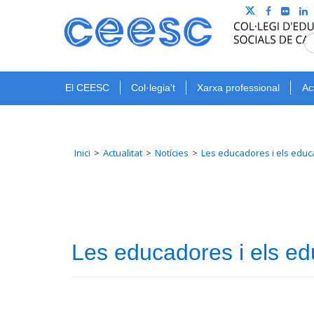
El CEESC
Col·legia't
Xarxa professional
Ac
Inici
Actualitat
Notícies
Les educadores i els educ
Les educadores i els e