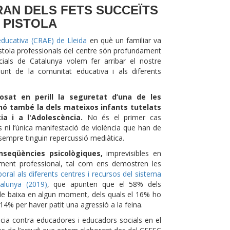
AN DELS FETS SUCCEÏTS
 PISTOLA
educativa (CRAE) de Lleida
en què un familiar va
stola professionals del centre són profundament
cials de Catalunya volem fer arribar el nostre
unt de la comunitat educativa i als diferents
sat en perill la seguretat d’una de les
sinó també la dels mateixos infants tutelats
ia i a l'Adolescència.
No és el primer cas
ls ni l’única manifestació de violència que han de
sempre tinguin repercussió mediàtica.
nseqüències psicològiques,
imprevisibles en
ent professional, tal com ens demostren les
boral als diferents centres i recursos del sistema
talunya (2019)
, que apunten que el 58% dels
t de baixa en algun moment, dels quals el 16% ho
 14% per haver patit una agressió a la feina.
ncia contra educadores i educadors socials en el