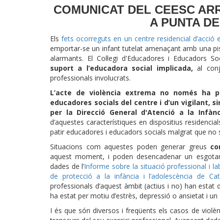
COMUNICAT DEL CEESC ARR
A PUNTA DE
Els
fets ocorreguts en un centre residencial d’acció 
emportar-se un infant tutelat amenaçant amb una pi
alarmants. El Col·legi d'Educadores i Educadors So
suport a l’educadora social implicada,
al conj
professionals involucrats.
L’acte de violència extrema no només ha po
educadores socials del centre i d’un vigilant, 
per la Direcció General d'Atenció a la Infànc
d’aquestes característiques en dispositius residencia
patir educadores i educadors socials malgrat que no 
Situacions com aquestes poden generar greus
co
aquest moment, i poden desencadenar un esgotam
dades de l’
Informe sobre la situació professional i la
de protecció a la infància i l’adolescència de Ca
professionals d’aquest àmbit (actius i no) han esta
ha estat per motiu d’estrès, depressió o ansietat i un
I és que són diversos i freqüents els casos de violè