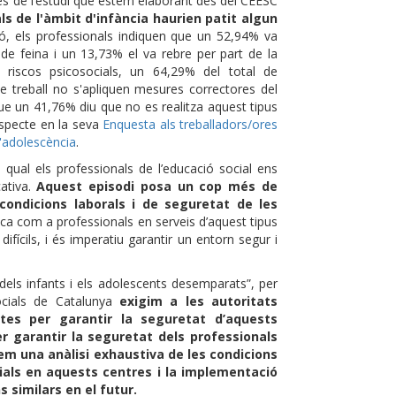
des de l’estudi que estem elaborant des del CEESC
s de l'àmbit d'infància haurien patit algun
ió, els professionals indiquen que un 52,94% va
e feina i un 13,73% el va rebre per part de la
s riscos psicosocials, un 64,29% del total de
de treball no s'apliquen mesures correctores del
 que un 41,76% diu que no es realitza aquest tipus
especte en la seva
Enquesta als treballadors/ores
l'adolescència
.
 qual els professionals de l’educació social ens
cativa.
Aquest episodi posa un cop més de
condicions laborals i de seguretat de les
sca com a professionals en serveis d’aquest tipus
ifícils, i és imperatiu garantir un entorn segur i
 dels infants i els adolescents desemparats”, per
Socials de Catalunya
exigim a les autoritats
es per garantir la seguretat d’aquests
er garantir la seguretat dels professionals
m una anàlisi exhaustiva de les condicions
ials en aquests centres i la implementació
 similars en el futur.