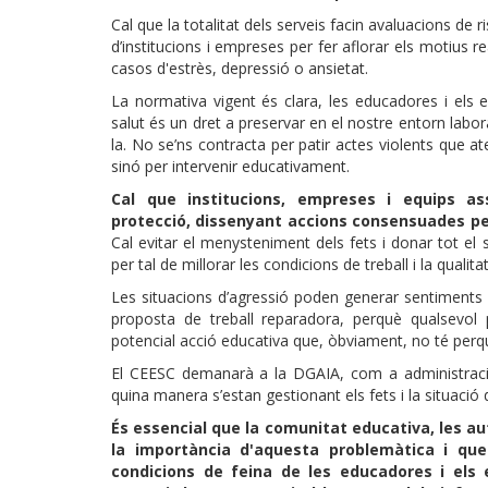
Cal que la totalitat dels serveis facin avaluacions de ris
d’institucions i empreses per fer aflorar els motius 
casos d'estrès, depressió o ansietat.
La normativa vigent és clara, les educadores i els
salut és un dret a preservar en el nostre entorn labora
la. No se’ns contracta per patir actes violents que at
sinó per intervenir educativament.
Cal que institucions, empreses i equips 
protecció, dissenyant accions consensuades per
Cal evitar el menysteniment dels fets i donar tot el s
per tal de millorar les condicions de treball i la qualitat
Les situacions d’agressió poden generar sentiments
proposta de treball reparadora, perquè qualsevol 
potencial acció educativa que, òbviament, no té perq
El CEESC demanarà a la DGAIA, com a administració 
quina manera s’estan gestionant els fets i la situació 
És essencial que la comunitat educativa, les au
la importància d'aquesta problemàtica i que t
condicions de feina de les educadores i els 