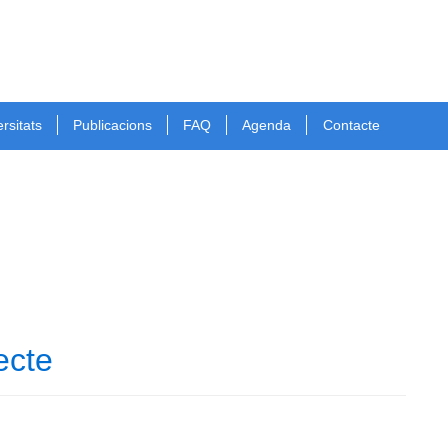
rsitats
Publicacions
FAQ
Agenda
Contacte
ecte