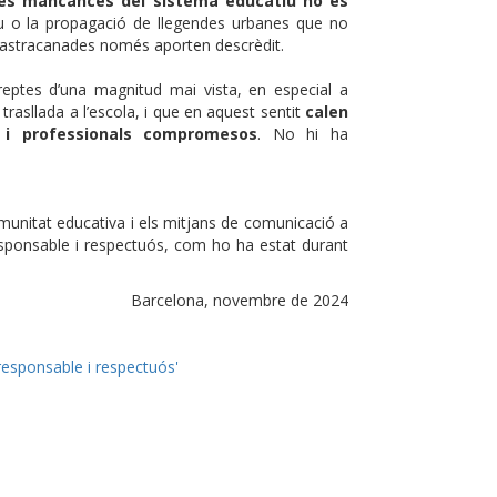
a les mancances del sistema educatiu no es
u o la propagació de llegendes urbanes que no
 astracanades només aporten descrèdit.
reptes d’una magnitud mai vista, en especial a
trasllada a l’escola, i que en aquest sentit
calen
es i professionals compromesos
. No hi ha
comunitat educativa i els mitjans de comunicació a
esponsable i respectuós, com ho ha estat durant
Barcelona, novembre de 2024
responsable i respectuós'
p