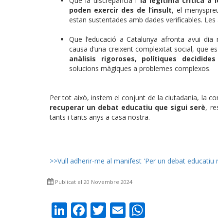
Que la discrepància i
la legítima crítica 
poden exercir des de l’insult
, el menyspre
estan sustentades amb dades verificables. Les
Que l’educació a Catalunya afronta avui dia 
causa d’una creixent complexitat social, que es 
anàlisis rigoroses, polítiques decidid
solucions màgiques a problemes complexos.
Per tot això, instem el conjunt de la ciutadania, la 
recuperar un debat educatiu que sigui serè
, r
tants i tants anys a casa nostra.
>>Vull adherir-me al manifest 'Per un debat educatiu 
Publicat el 20 Novembre 2024
LinkedIn
Facebook
Twitter
Email
WhatsAp