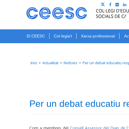
El CEESC
Col·legia't
Xarxa professional
Ac
Inici
Actualitat
Notícies
Per un debat educatiu res
Per un debat educatiu r
Com a membres del
Consell Assessor del Diari de l