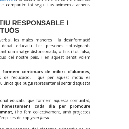
s el compartim tot seguit i us animem a adherir-
TIU RESPONSABLE I
CTUÓS
verbal, les males maneres i la desinformació
 debat educatiu. Les persones sotasignants
nt una imatge distorsionada, o fins i tot falsa,
ius del nostre país, i en aquest sentit volem
a formem centenars de milers d’alumnes,
s
de l’educació, i que per aquest motiu és
eu única que pugui representar el sentir d’aquesta
onal educatiu que formem aquesta comunitat,
m honestament cada dia per
promoure
lumnat
, i ho fem col·lectivament, amb projectes
 còmplices de cap
gran farsa
.