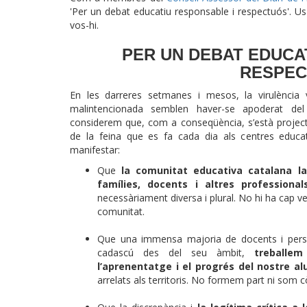
'Per un debat educatiu responsable i respectuós'. U
vos-hi.
PER UN DEBAT EDUCA
RESPE
En les darreres setmanes i mesos, la virulència 
malintencionada semblen haver-se apoderat del
considerem que, com a conseqüència, s’està projecta
de la feina que es fa cada dia als centres educat
manifestar:
Que
la comunitat educativa catalana l
famílies, docents i altres professional
necessàriament diversa i plural. No hi ha cap v
comunitat.
Que una immensa majoria de docents i pers
cadascú des del seu àmbit,
treballe
l’aprenentatge i el progrés del nostre a
arrelats als territoris. No formem part ni som