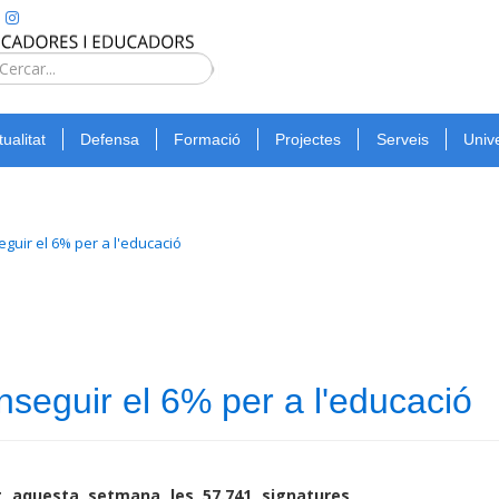
Type 2 or
more
Cerca
characters
for
tualitat
Defensa
Formació
Projectes
Serveis
Unive
results.
uir el 6% per a l'educació
seguir el 6% per a l'educació
at aquesta setmana les 57.741 signatures