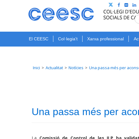
El CEESC
Col·legia't
Xarxa professional
Ac
Inici
Actualitat
Notícies
Una passa més per aconseg
Una passa més per acon
La
Comissió de Control de les ILP ha valid