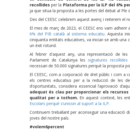
recollides
per la
Plataforma per la ILP del 6% per
ja que situa la proposta a les portes del debat al Ple 
Des del CEESC celebrem aquest avenç i reiterem el n
El mes de març de 2023, el CEESC ens vam adherir a
6% del PIB català al sistema educatiu
. Aquesta in
cinquanta entitats educatives, va iniciar-se amb una
un èxit rotund.
Al febrer d'aquest any, una representació de les
Parlament de Catalunya les
signatures recollides i
necessari de 50.000 signatures perquè la proposta po
El CEESC, com a corporació de dret públic i com a c
els centres educatius per a la reducció de les des
d’oportunitats, considera essencial l’aprovació d’aqu
adequat és clau per proporcionar els recursos
qualitat per a tothom.
En aquest context, les e
Escolars perquè s’unissin al suport a la ILP
.
Continuem treballant per aconseguir una educació digna
joves del nostre país.
#volem6percent