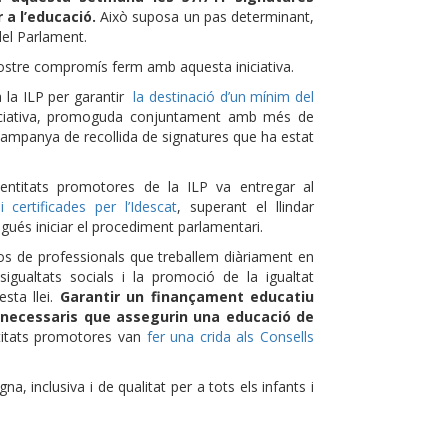
 a l’educació.
Això suposa un pas determinant,
del Parlament.
ostre compromís ferm amb aquesta iniciativa.
 la ILP per garantir
la destinació d’un mínim del
iciativa, promoguda conjuntament amb més de
 campanya de recollida de signatures que ha estat
 entitats promotores de la ILP va entregar al
 certificades per l’Idescat
, superant el llindar
gués iniciar el procediment parlamentari.
os de professionals que treballem diàriament en
igualtats socials i la promoció de la igualtat
esta llei.
Garantir un finançament educatiu
 necessaris que assegurin una educació de
ntitats promotores van
fer una crida als Consells
, inclusiva i de qualitat per a tots els infants i