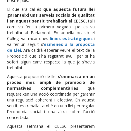
nostre país.
El que ara cal és
que aquesta futura llei
garanteixi uns serveis socials de qualitat
i en aquest sentit treballarà el CEESC,
tal i
com va fer la primera vegada que es va
treballar al Parlament. En aquella ocasió el
Col·legi va traçar unes
línies estratègiques
i
va fer un seguit d’
esmenes a la proposta
de Llei
. Ara caldrà esperar veure el text de la
Proposició que s’ha registrat avui, per si ha
sofert algun canvi respecte la que ja s’havia
treballat.
Aquesta proposició de llei
s’emmarca en un
procés més ampli de promoció de
normatives complementàries
que
requereixen una acció coordinada per garantir
una regulació coherent i efectiva. En aquest
sentit, es treballa també en una llei per regular
l’economia social i una altra sobre l’acció
concertada.
Aquesta setmana el CEESC presentarem