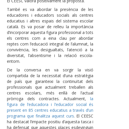
El CEESC valora positivament la proposta.
També es va abordar la presència de les
educadores i educadors socials als centres
educatius i altres espais del sistema escolar
català. Es va posar de relleu la importància
d’incorporar aquesta figura professional a tots
els centres com a eina clau per abordar
reptes com l’educació integral de l’alumnat, la
convivència, les desigualtats, l’atenció a la
diversitat, l’absentisme i la relació escola-
entorn.
De la conversa en va sorgir la visió
compartida de la necessitat d’una estratègia
de país que garanteixi la continuïtat dels
professionals que actualment treballen als
centres escolars, més enllà de l’actual
pròrroga dels contractes. Actualment,
la
figura de l’educadora i l’educador social és
present en 85 centres educatius a través d’un
programa que finalitza aquest curs
. El CEESC
ha destacat l’impacte positiu d’aquesta tasca i
ha defensat que aquestes places esdevinguin