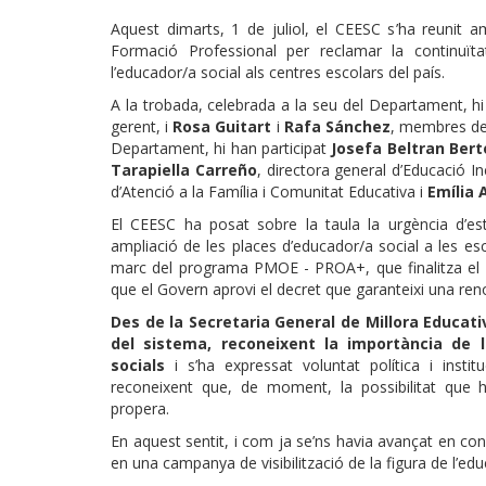
Aquest dimarts, 1 de juliol, el CEESC s’ha reunit 
Formació Professional per reclamar la continuïta
l’educador/a social als centres escolars del país.
A la trobada, celebrada a la seu del Departament, hi
gerent, i
Rosa Guitart
i
Rafa Sánchez
, membres del 
Departament, hi han participat
Josefa Beltran Ber
Tarapiella Carreño
, directora general d’Educació In
d’Atenció a la Família i Comunitat Educativa i
Emília 
El CEESC ha posat sobre la taula la urgència d’es
ampliació de les places d’educador/a social a les esc
marc del programa PMOE - PROA+, que finalitza el 
que el Govern aprovi el decret que garanteixi una ren
Des de la Secretaria General de Millora Educati
del sistema, reconeixent la importància de 
socials
i s’ha expressat voluntat política i instit
reconeixent que, de moment, la possibilitat que 
propera.
En aquest sentit, i com ja se’ns havia avançat en co
en una campanya de visibilització de la figura de l’ed