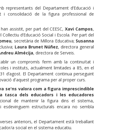
amb representants del Departament d’Educació i
t i consolidació de la figura professional de
 han assistit, per part del CEESC,
Xavi Campos
,
Col·lectiu d’Educació Social i Escola. Per part del
tomeu
, secretària de Millora Educativa;
Susanna
clusiva;
Laura Brunet Núñez
, directora general
Andreu Almécija
, directora de Serveis.
tablir un compromís ferm amb la continuïtat i
oles i instituts, actualment limitades a 85, en el
31 d’agost. El Departament continua perseguint
ovació d'aquest programa per al proper curs.
va se'ns valora com a figura imprescindible
la tasca dels educadors i les educadores
ucional de mantenir la figura dins el sistema,
hi esdevinguem estructurals encara no sembla
nverses anteriors, el Departament està treballant
ucador/a social en el sistema educatiu.