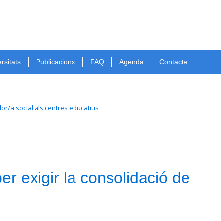
rsitats
Publicacions
FAQ
Agenda
Contacte
dor/a social als centres educatius
 exigir la consolidació de