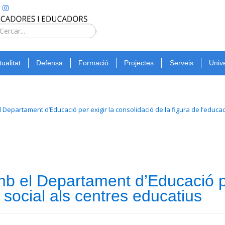
Type 2 or
more
Cerca
characters
for
tualitat
Defensa
Formació
Projectes
Serveis
Unive
results.
 Departament d’Educació per exigir la consolidació de la figura de l’educa
 el Departament d’Educació per
a social als centres educatius