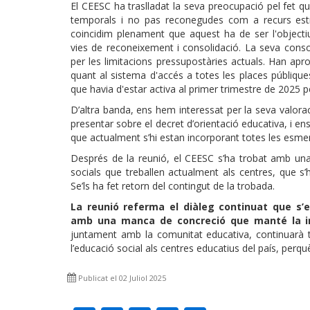
El CEESC ha traslladat la seva preocupació pel fet q
temporals i no pas reconegudes com a recurs estru
coincidim plenament que aquest ha de ser l'objecti
vies de reconeixement i consolidació. La seva conso
per les limitacions pressupostàries actuals. Han apr
quant al sistema d'accés a totes les places públique
que havia d'estar activa al primer trimestre de 2025
D’altra banda, ens hem interessat per la seva valor
presentar sobre el decret d’orientació educativa, i e
que actualment s’hi estan incorporant totes les esmene
Després de la reunió, el CEESC s’ha trobat amb un
socials que treballen actualment als centres, que s
Se’ls ha fet retorn del contingut de la trobada.
La reunió referma el diàleg continuat que s
amb una manca de concreció que manté la in
juntament amb la comunitat educativa, continuarà t
l’educació social als centres educatius del país, perqu
Publicat el 02 Juliol 2025