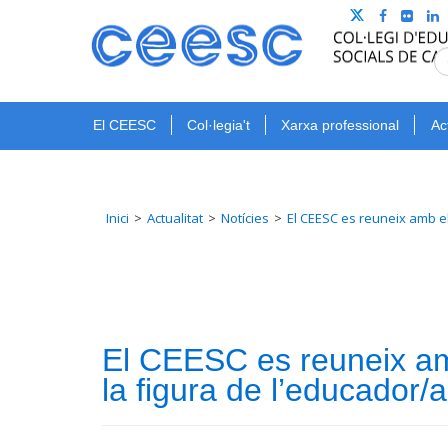
El CEESC
Col·legia't
Xarxa professional
Ac
Inici
Actualitat
Notícies
El CEESC es reuneix amb el
El CEESC es reuneix amb
la figura de l’educador/