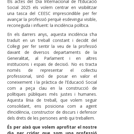
Els actes del Dia Internacional de l’Educació
Social 2025 els volem centrar en visibilitzar
una tasca del CEESC imprescindible per fer
avançar la professió perquè esdevingui visible,
reconeguda i influent: la incidència política.
En els darrers anys, aquesta incidència s’ha
traduït en un treball constant i decidit del
Col·legi per fer sentir la veu de la professió
davant de diversos departaments de la
Generalitat, al Parlament i en altres
institucions i espais de decisió. No es tracta
només de representar el col·lectiu
professional, sinó de posar en valor el
coneixement i la pràctica de l’Educació Social
com a peça clau en la construcció de
polítiques públiques més justes i humanes.
Aquesta línia de treball, que volem seguir
consolidant, ens posiciona com a agent
d’incidència, constructor de discurs i defensor
dels drets de les persones amb qui treballem.
És per això que volem aprofitar el nostre
dia per cridar que som una professió