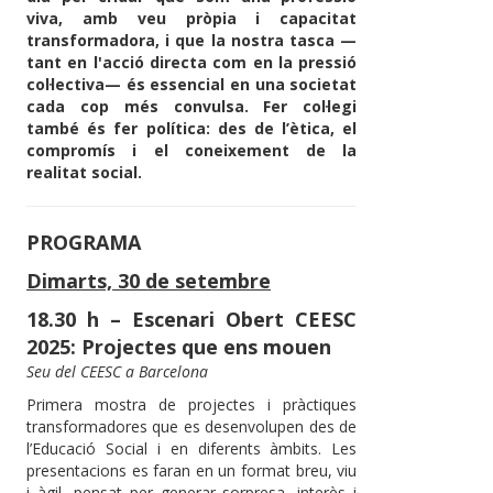
viva, amb veu pròpia i capacitat
transformadora, i que la nostra tasca —
tant en l'acció directa com en la pressió
col·lectiva— és essencial en una societat
cada cop més convulsa. Fer col·legi
també és fer política: des de l’ètica, el
compromís i el coneixement de la
realitat social.
PROGRAMA
Dimarts, 30 de setembre
18.30 h – Escenari Obert CEESC
2025: Projectes que ens mouen
Seu del CEESC a Barcelona
Primera mostra de projectes i pràctiques
transformadores que es desenvolupen des de
l’Educació Social i en diferents àmbits. Les
presentacions es faran en un format breu, viu
i àgil, pensat per generar sorpresa, interès i