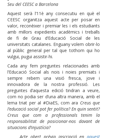
Seu del CEESC a Barcelona
Aquest serà l’11è any consecutiu en què el
CEESC organitza aquest acte per posar en
valor, reconèixer i premiar les i els estudiants
amb millors expedients acadèmics i treballs
de fi de Grau d’Educació Social de les
universitats catalanes. Enguany volem obrir-lo
al públic general per tal que tothom qui ho
vulgui, pugui assistir-hi.
Cada any fem preguntes relacionades amb
l’Educació Social als nois i noies premiats i
sempre rebem una visió fresca, jove i
innovadora de la nostra professió. Les
preguntes d’aquesta edició tindran a veure,
com no podia ser d’una altra manera, amb el
lema triat per al #DiaES, com ara
Creus que
l’educació social pot fer política? En quin sentit?
Creus que com a professionals tenim la
responsabilitat de posicionar-nos davant de
situacions d’injustícia?
Acte obert prèvia inscripció en
aquest