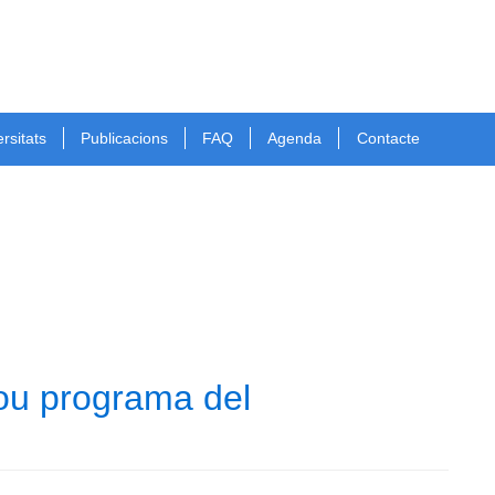
rsitats
Publicacions
FAQ
Agenda
Contacte
nou programa del