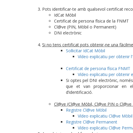
Pots identificar-te amb qualsevol certificat re
IdCat Mòbil
Certificat de persona física de la FNMT
Cl@ve (PIN, Mòbil o Permanent)
DNI electrònic
Si no tens certificat pots obtenir-ne una fàcil
Sol·licitar IdCat Mòbil
Vídeo explicatiu per obtenir l
Certificat de persona física FNMT
Vídeo explicatiu per obtenir el
Si optes pel DNI electrònic, només 
que et van proporcionar en e
d’identificació.
Cl@ve (Cl@ve Mòbil, Cl@ve PIN o Cl@ve
Registre Cl@ve Mòbil
Vídeo explicatiu Cl@ve Mòbil
Registre Cl@ve Permanent
Vídeo explicatiu Cl@ve Perm