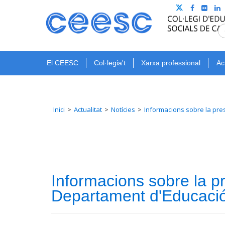
El CEESC
Col·legia't
Xarxa professional
Ac
Inici
Actualitat
Notícies
Informacions sobre la pre
Informacions sobre la p
Departament d'Educaci