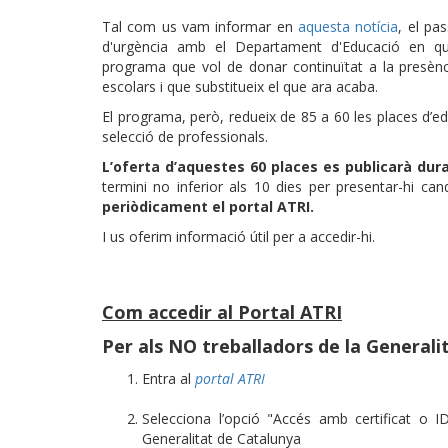
Tal com us vam informar en
aquesta notícia
, el pa
d'urgència amb el Departament d'Educació en qu
programa que vol de donar continuïtat a la presènc
escolars i que substitueix el que ara acaba.
El programa, però, redueix de 85 a 60 les places d’e
selecció de professionals.
L’oferta d’aquestes 60 places es publicarà dur
termini no inferior als 10 dies per presentar-hi can
periòdicament el portal ATRI.
I us oferim informació útil per a accedir-hi.
Com accedir al Portal ATRI
Per als NO treballadors de la Generali
Entra al
portal ATRI
Selecciona l’opció "Accés amb certificat o 
Generalitat de Catalunya