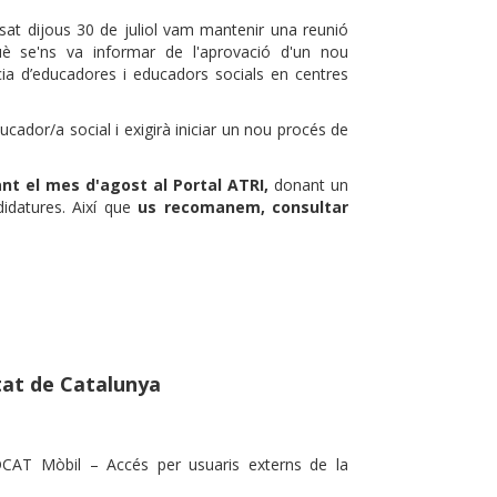
ssat dijous 30 de juliol vam mantenir una reunió
è se'ns va informar de l'aprovació d'un
nou
ia d’educadores i educadors socials en centres
ducador/a social i
exigirà iniciar un nou procés de
ant el mes d'agost al Portal ATRI
,
donant un
didatures. Així que
us recomanem, consultar
tat de Catalunya
IDCAT Mòbil – Accés per usuaris externs de la