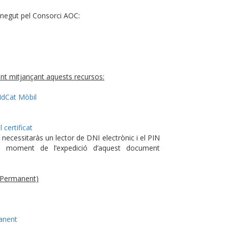
conegut pel Consorci AOC:
ment mitjançant aquests recursos:
’IdCat Mòbil
 certificat
necessitaràs un lector de DNI electrònic i el PIN
l moment de l’expedició d’aquest document
 Permanent)
anent