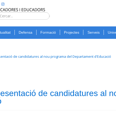
Type 2 or
more
Cerca
characters
for
tualitat
Defensa
Formació
Projectes
Serveis
Unive
results.
sentació de candidatures al nou programa del Departament d'Educació
resentació de candidatures al 
ó