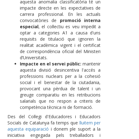
aquesta anomalia classificatòria té un
impacte directe en les expectatives de
carrera professional. En les actuals
convocatòries de
promoció interna
especial
, el col·lectiu es veu impedit a
optar a categories A1 a causa d'uns
requisits de titulació que ignoren la
realitat acadèmica vigent i el certificat
de correspondència oficial del Ministeri
d’Universitats.
Impacte en el servei públic:
mantenir
aquesta divisió desincentiva l'accés a
professions nuclears per a la cohesió
social i el benestar de la ciutadania,
provocant una pèrdua de talent i un
greuge comparatiu en les retribucions
salarials que no respon a criteris de
competència tècnica ni de formació.
Des del Col·legi d'Educadores i Educadors
Socials de Catalunya fa temps que
lluitem per
aquesta equiparació
i donem ple suport a la
iniciativa engegada pels treballadors i