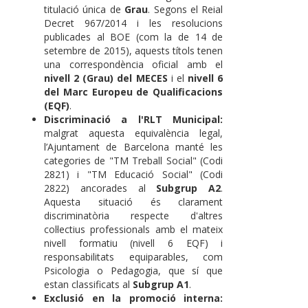
titulació única de
Grau
. Segons el Reial
Decret 967/2014 i les resolucions
publicades al BOE (com la de 14 de
setembre de 2015), aquests títols tenen
una correspondència oficial amb el
nivell 2 (Grau) del MECES
i el
nivell 6
del Marc Europeu de Qualificacions
(EQF)
.
Discriminació a l'RLT Municipal:
malgrat aquesta equivalència legal,
l’Ajuntament de Barcelona manté les
categories de "TM Treball Social" (Codi
2821) i "TM Educació Social" (Codi
2822) ancorades al
Subgrup A2
.
Aquesta situació és clarament
discriminatòria respecte d'altres
col·lectius professionals amb el mateix
nivell formatiu (nivell 6 EQF) i
responsabilitats equiparables, com
Psicologia o Pedagogia, que sí que
estan classificats al
Subgrup A1
.
Exclusió en la promoció interna: