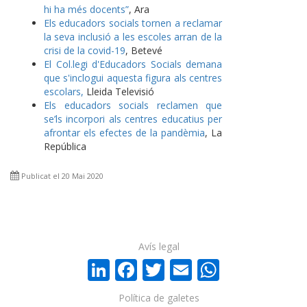
hi ha més docents”
, Ara
Els educadors socials tornen a reclamar
la seva inclusió a les escoles arran de la
crisi de la covid-19
, Betevé
El Col.legi d'Educadors Socials demana
que s'inclogui aquesta figura als centres
escolars,
Lleida Televisió
Els educadors socials reclamen que
se’ls incorpori als centres educatius per
afrontar els efectes de la pandèmia
, La
República
Publicat el 20 Mai 2020
Avís legal
LinkedIn
Facebook
Twitter
Email
WhatsA
Política de galetes