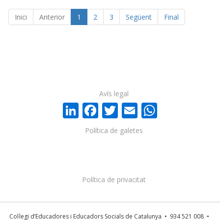
Inici
Anterior
1
2
3
Següent
Final
Avís legal
LinkedIn
Facebook
Twitter
Email
WhatsA
Política de galetes
Política de privacitat
Col·legi d’Educadores i Educadors Socials de Catalunya • 934 521 008 •