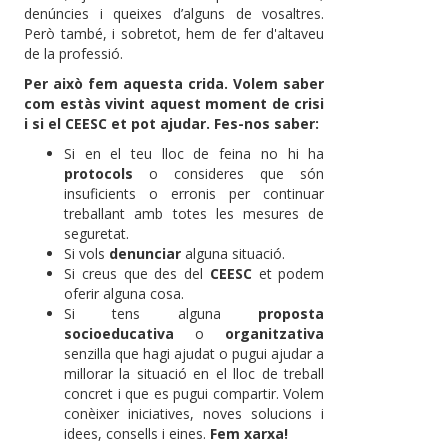
denúncies i queixes d’alguns de vosaltres.
Però també, i sobretot, hem de fer d'altaveu
de la professió.
Per això fem aquesta crida. Volem saber
com estàs vivint aquest moment de crisi
i si el CEESC et pot ajudar. Fes-nos saber:
Si en el teu lloc de feina no hi ha
protocols
o consideres que són
insuficients o erronis per continuar
treballant amb totes les mesures de
seguretat.
Si vols
denunciar
alguna situació.
Si creus que des del
CEESC
et podem
oferir alguna cosa.
Si tens alguna
proposta
socioeducativa
o
organitzativa
senzilla que hagi ajudat o pugui ajudar a
millorar la situació en el lloc de treball
concret i que es pugui compartir. Volem
conèixer iniciatives, noves solucions i
idees, consells i eines.
Fem xarxa!