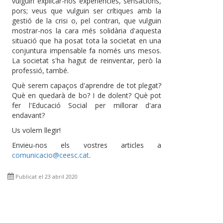
vulguin explicar-nos experiències, sensacions,
pors; veus que vulguin ser crítiques amb la
gestió de la crisi o, pel contrari, que vulguin
mostrar-nos la cara més solidària d'aquesta
situació que ha posat tota la societat en una
conjuntura impensable fa només uns mesos.
La societat s'ha hagut de reinventar, però la
professió, també.
Què serem capaços d'aprendre de tot plegat?
Què en quedarà de bo? I de dolent? Què pot
fer l'Educació Social per millorar d'ara
endavant?
Us volem llegir!
Envieu-nos els vostres articles a
comunicacio@ceesc.cat
.
Publicat el 23 abril 2020