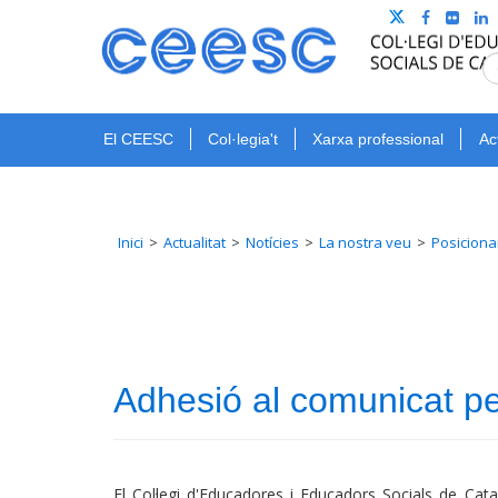
El CEESC
Col·legia't
Xarxa professional
Ac
Inici
Actualitat
Notícies
La nostra veu
Posiciona
Adhesió al comunicat pe
El Col·legi d'Educadores i Educadors Socials de Cata