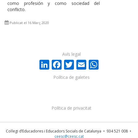
como profesión y como sociedad del
conflicto.
Publicat el 16 Març 2020
Avís legal
LinkedIn
Facebook
Twitter
Email
WhatsA
Política de galetes
Política de privacitat
Col·legi d’Educadores i Educadors Socials de Catalunya • 934 521 008 •
ceesc@ceesc.cat