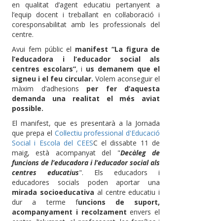
en qualitat d’agent educatiu pertanyent a
l’equip docent i treballant en col·laboració i
coresponsabilitat amb les professionals del
centre.
Avui fem públic el
manifest “La figura de
l’educadora i l’educador social als
centres escolars”
, i
us demanem que el
signeu i el feu circular.
Volem aconseguir el
màxim d’adhesions
per fer d’aquesta
demanda una realitat el més aviat
possible.
El manifest, que es presentarà a la Jornada
que prepa el
Col·lectiu professional d'Educació
Social i Escola del CEES
C el dissabte 11 de
maig, està acompanyat del "
Decàleg de
funcions de l’educadora i l’educador social als
centres educatius
". Els educadors i
educadores socials poden aportar una
mirada socioeducativa
al centre educatiu i
dur a terme f
uncions de suport,
acompanyament i recolzament
envers el