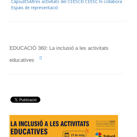
CàpsulES
Altres activitats del CEESC
El CEESC hi col·labora
Espais de representació
EDUCACIÓ 360: La inclusió a les activitats
educatives