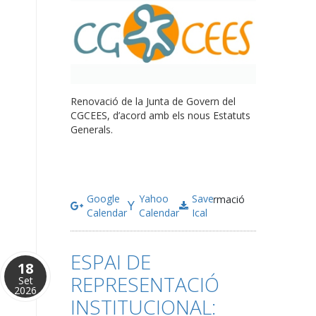
Renovació de la Junta de Govern del
CGCEES, d’acord amb els nous Estatuts
Generals.
Google
Yahoo
Save
Més informació
Calendar
Calendar
Ical
ESPAI DE
18
REPRESENTACIÓ
Set
2026
INSTITUCIONAL: