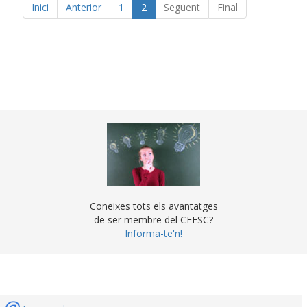
Inici
Anterior
1
2
Següent
Final
Coneixes tots els avantatges
de ser membre del CEESC?
Informa-te'n!